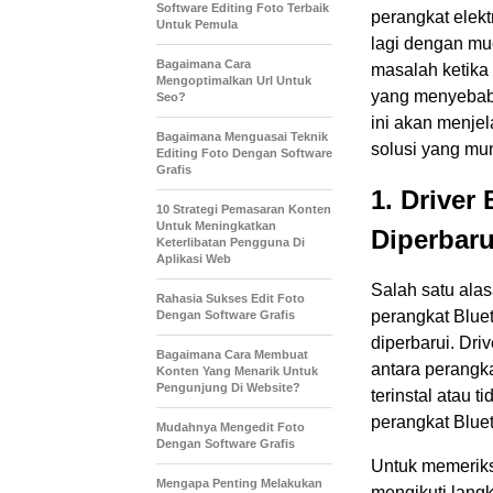
Software Editing Foto Terbaik
perangkat elek
Untuk Pemula
lagi dengan mu
Bagaimana Cara
masalah ketika 
Mengoptimalkan Url Untuk
yang menyebabk
Seo?
ini akan menje
Bagaimana Menguasai Teknik
solusi yang mu
Editing Foto Dengan Software
Grafis
1. Driver
10 Strategi Pemasaran Konten
Untuk Meningkatkan
Diperbaru
Keterlibatan Pengguna Di
Aplikasi Web
Salah satu ala
Rahasia Sukses Edit Foto
perangkat Bluet
Dengan Software Grafis
diperbarui. Dr
Bagaimana Cara Membuat
antara perangka
Konten Yang Menarik Untuk
Pengunjung Di Website?
terinstal atau 
perangkat Blue
Mudahnya Mengedit Foto
Dengan Software Grafis
Untuk memeriksa
Mengapa Penting Melakukan
mengikuti langk