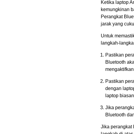
Ketika laptop A
kemungkinan ba
Perangkat Blue
jarak yang cuk
Untuk memastik
langkah-langkah
Pastikan per
Bluetooth ak
mengaktifkan
Pastikan per
dengan lapto
laptop biasan
Jika perangka
Bluetooth dan
Jika perangkat 
langkah di ata