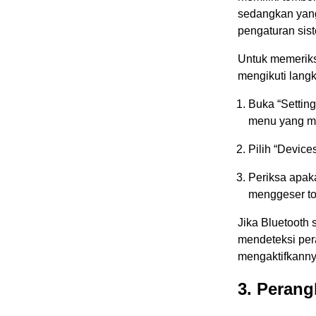
sedangkan yang
pengaturan sis
Untuk memeriksa
mengikuti langk
Buka “Setting
menu yang m
Pilih “Device
Periksa apaka
menggeser tom
Jika Bluetooth 
mendeteksi per
mengaktifkannya
3. Perang