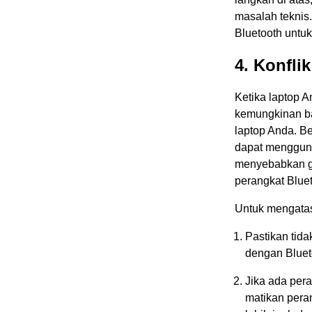
masalah teknis
Bluetooth untuk
4. Konfli
Ketika laptop A
kemungkinan ba
laptop Anda. Be
dapat mengguna
menyebabkan g
perangkat Bluet
Untuk mengatas
Pastikan tid
dengan Bluet
Jika ada per
matikan pera