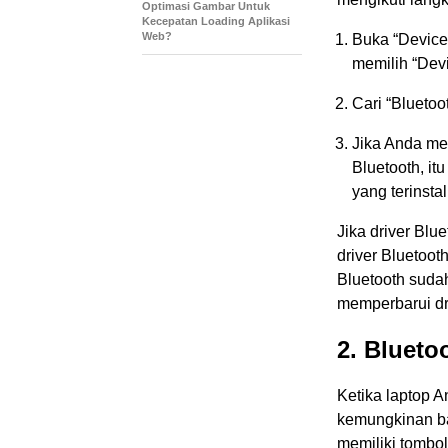
Optimasi Gambar Untuk
Kecepatan Loading Aplikasi
Web?
Buka “Device
memilih “Dev
Cari “Bluetoo
Jika Anda mel
Bluetooth, itu
yang terinstal
Jika driver Blu
driver Bluetoot
Bluetooth suda
memperbarui dri
2. Blueto
Ketika laptop A
kemungkinan ba
memiliki tombo