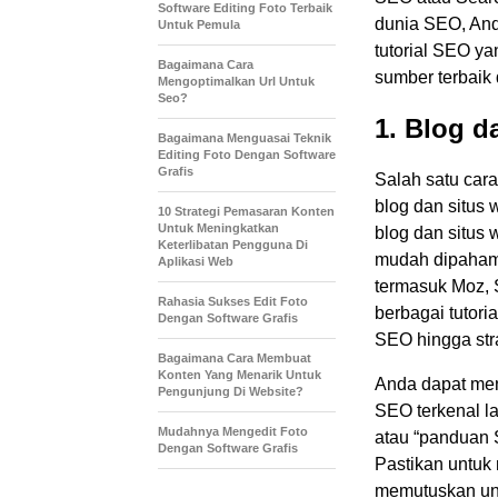
Software Editing Foto Terbaik
dunia SEO, An
Untuk Pemula
tutorial SEO ya
Bagaimana Cara
sumber terbaik
Mengoptimalkan Url Untuk
Seo?
1. Blog d
Bagaimana Menguasai Teknik
Editing Foto Dengan Software
Grafis
Salah satu car
blog dan situs 
10 Strategi Pemasaran Konten
Untuk Meningkatkan
blog dan situs
Keterlibatan Pengguna Di
mudah dipahami
Aplikasi Web
termasuk Moz, 
Rahasia Sukses Edit Foto
berbagai tutori
Dengan Software Grafis
SEO hingga stra
Bagaimana Cara Membuat
Konten Yang Menarik Untuk
Anda dapat men
Pengunjung Di Website?
SEO terkenal la
Mudahnya Mengedit Foto
atau “panduan 
Dengan Software Grafis
Pastikan untuk
memutuskan unt