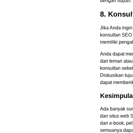
dengan sopan.
8. Konsu
Jika Anda ingi
konsultan SEO 
memiliki penga
Anda dapat menc
dari teman atau
konsultan sebe
Diskusikan tuj
dapat memberik
Kesimpula
Ada banyak sum
dan situs web 
dan e-book, pe
semuanya dapa