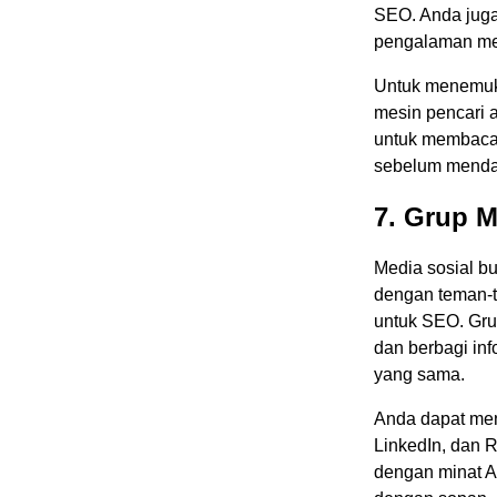
SEO. Anda juga 
pengalaman me
Untuk menemuk
mesin pencari a
untuk membaca 
sebelum mendaf
7. Grup M
Media sosial b
dengan teman-t
untuk SEO. Grup
dan berbagi in
yang sama.
Anda dapat men
LinkedIn, dan R
dengan minat A