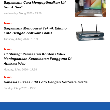
Bagaimana Cara Mengoptimalkan Url
Untuk Seo?
Wednesday, 5 Aug 2026 - 13:59
Tekno
Bagaimana Menguasai Teknik Editing
Foto Dengan Software Grafis
Tuesday, 4 Aug 2026 - 15:59
Tekno
10 Strategi Pemasaran Konten Untuk
Meningkatkan Keterlibatan Pengguna Di
Aplikasi Web
Monday, 3 Aug 2026 - 17:58
Tekno
Rahasia Sukses Edit Foto Dengan Software Grafis
Sunday, 2 Aug 2026 - 19:55