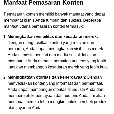
Manfaat Pemasaran Konten
Pemasaran konten memiliki banyak manfaat yang dapat
membantu bisnis Anda tumbuh dan sukses. Beberapa
manfaat utama pemasaran konten termasuk:
Meningkatkan visibilitas dan kesadaran merek:
Dengan menghasilkan konten yang relevan dan
berharga, Anda dapat meningkatkan visibilitas merek
Anda di mesin pencari dan media sosial. Ini akan
membantu Anda menarik perhatian audiens yang lebih
luas dan membangun kesadaran merek yang lebih kuat.
Meningkatkan otoritas dan kepercayaan:
Dengan
menyediakan konten yang informatif dan bermanfaat,
Anda dapat membangun otoritas di industri Anda dan
memperoleh kepercayaan dari audiens Anda. Ini akan
membuat mereka lebih mungkin untuk membeli produk
atau layanan Anda.