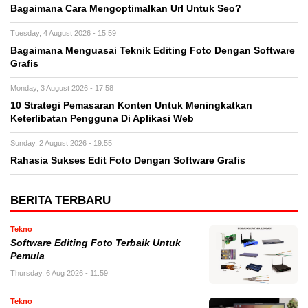
Bagaimana Cara Mengoptimalkan Url Untuk Seo?
Tuesday, 4 August 2026 - 15:59
Bagaimana Menguasai Teknik Editing Foto Dengan Software
Grafis
Monday, 3 August 2026 - 17:58
10 Strategi Pemasaran Konten Untuk Meningkatkan
Keterlibatan Pengguna Di Aplikasi Web
Sunday, 2 August 2026 - 19:55
Rahasia Sukses Edit Foto Dengan Software Grafis
BERITA TERBARU
Tekno
Software Editing Foto Terbaik Untuk
Pemula
Thursday, 6 Aug 2026 - 11:59
Tekno