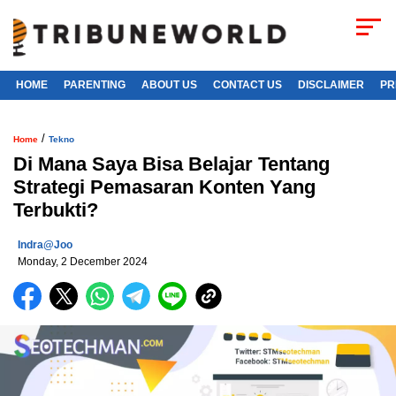
HOME
PARENTING
ABOUT US
CONTACT US
DISCLAIMER
PR
/
Home
Tekno
Di Mana Saya Bisa Belajar Tentang
Strategi Pemasaran Konten Yang
Terbukti?
Indra@joo
Monday, 2 December 2024