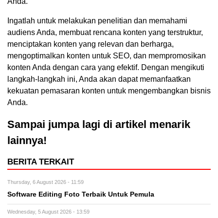
Anda.
Ingatlah untuk melakukan penelitian dan memahami
audiens Anda, membuat rencana konten yang terstruktur,
menciptakan konten yang relevan dan berharga,
mengoptimalkan konten untuk SEO, dan mempromosikan
konten Anda dengan cara yang efektif. Dengan mengikuti
langkah-langkah ini, Anda akan dapat memanfaatkan
kekuatan pemasaran konten untuk mengembangkan bisnis
Anda.
Sampai jumpa lagi di artikel menarik
lainnya!
BERITA TERKAIT
Thursday, 6 August 2026 - 11:59
Software Editing Foto Terbaik Untuk Pemula
Wednesday, 5 August 2026 - 13:59