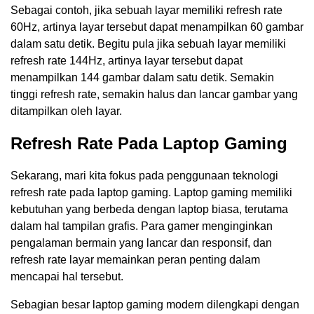
Sebagai contoh, jika sebuah layar memiliki refresh rate
60Hz, artinya layar tersebut dapat menampilkan 60 gambar
dalam satu detik. Begitu pula jika sebuah layar memiliki
refresh rate 144Hz, artinya layar tersebut dapat
menampilkan 144 gambar dalam satu detik. Semakin
tinggi refresh rate, semakin halus dan lancar gambar yang
ditampilkan oleh layar.
Refresh Rate Pada Laptop Gaming
Sekarang, mari kita fokus pada penggunaan teknologi
refresh rate pada laptop gaming. Laptop gaming memiliki
kebutuhan yang berbeda dengan laptop biasa, terutama
dalam hal tampilan grafis. Para gamer menginginkan
pengalaman bermain yang lancar dan responsif, dan
refresh rate layar memainkan peran penting dalam
mencapai hal tersebut.
Sebagian besar laptop gaming modern dilengkapi dengan