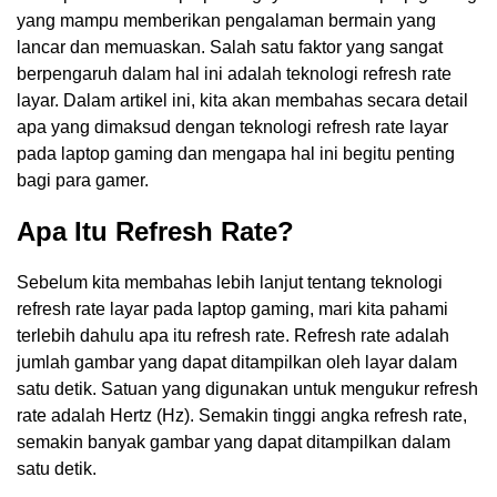
yang mampu memberikan pengalaman bermain yang
lancar dan memuaskan. Salah satu faktor yang sangat
berpengaruh dalam hal ini adalah teknologi refresh rate
layar. Dalam artikel ini, kita akan membahas secara detail
apa yang dimaksud dengan teknologi refresh rate layar
pada laptop gaming dan mengapa hal ini begitu penting
bagi para gamer.
Apa Itu Refresh Rate?
Sebelum kita membahas lebih lanjut tentang teknologi
refresh rate layar pada laptop gaming, mari kita pahami
terlebih dahulu apa itu refresh rate. Refresh rate adalah
jumlah gambar yang dapat ditampilkan oleh layar dalam
satu detik. Satuan yang digunakan untuk mengukur refresh
rate adalah Hertz (Hz). Semakin tinggi angka refresh rate,
semakin banyak gambar yang dapat ditampilkan dalam
satu detik.