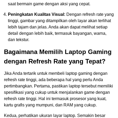
saat bermain game dengan aksi yang cepat.
Peningkatan Kualitas Visual:
Dengan refresh rate yang
tinggi, gambar yang ditampilkan oleh layar akan terlihat
lebih tajam dan jelas. Anda akan dapat melihat setiap
detail dengan lebih baik, termasuk bayangan, warna,
dan tekstur.
Bagaimana Memilih Laptop Gaming
dengan Refresh Rate yang Tepat?
Jika Anda tertarik untuk membeli laptop gaming dengan
refresh rate tinggi, ada beberapa hal yang perlu Anda
pertimbangkan. Pertama, pastikan laptop tersebut memiliki
spesifikasi yang cukup untuk menjalankan game dengan
refresh rate tinggi. Hal ini termasuk prosesor yang kuat,
kartu grafis yang mumpuni, dan RAM yang cukup.
Kedua, perhatikan ukuran layar laptop. Semakin besar