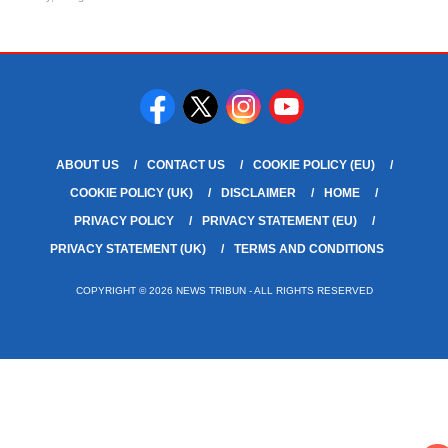
ABOUT US
CONTACT US
COOKIE POLICY (EU)
COOKIE POLICY (UK)
DISCLAIMER
HOME
PRIVACY POLICY
PRIVACY STATEMENT (EU)
PRIVACY STATEMENT (UK)
TERMS AND CONDITIONS
COPYRIGHT © 2026 NEWS TRIBUN - ALL RIGHTS RESERVED