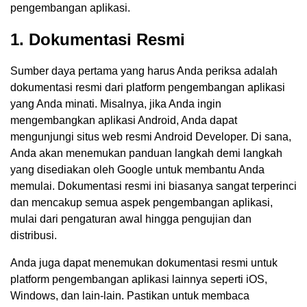
pengembangan aplikasi.
1. Dokumentasi Resmi
Sumber daya pertama yang harus Anda periksa adalah
dokumentasi resmi dari platform pengembangan aplikasi
yang Anda minati. Misalnya, jika Anda ingin
mengembangkan aplikasi Android, Anda dapat
mengunjungi situs web resmi Android Developer. Di sana,
Anda akan menemukan panduan langkah demi langkah
yang disediakan oleh Google untuk membantu Anda
memulai. Dokumentasi resmi ini biasanya sangat terperinci
dan mencakup semua aspek pengembangan aplikasi,
mulai dari pengaturan awal hingga pengujian dan
distribusi.
Anda juga dapat menemukan dokumentasi resmi untuk
platform pengembangan aplikasi lainnya seperti iOS,
Windows, dan lain-lain. Pastikan untuk membaca