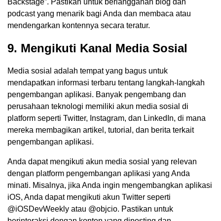
Backstage”. Pastikan untuk berlangganan blog dan
podcast yang menarik bagi Anda dan membaca atau
mendengarkan kontennya secara teratur.
9. Mengikuti Kanal Media Sosial
Media sosial adalah tempat yang bagus untuk
mendapatkan informasi terbaru tentang langkah-langkah
pengembangan aplikasi. Banyak pengembang dan
perusahaan teknologi memiliki akun media sosial di
platform seperti Twitter, Instagram, dan LinkedIn, di mana
mereka membagikan artikel, tutorial, dan berita terkait
pengembangan aplikasi.
Anda dapat mengikuti akun media sosial yang relevan
dengan platform pengembangan aplikasi yang Anda
minati. Misalnya, jika Anda ingin mengembangkan aplikasi
iOS, Anda dapat mengikuti akun Twitter seperti
@iOSDevWeekly atau @objcio. Pastikan untuk
berinteraksi dengan konten yang diposting dan