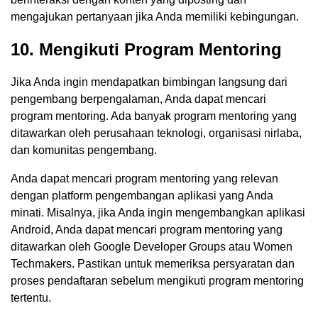
mengajukan pertanyaan jika Anda memiliki kebingungan.
10. Mengikuti Program Mentoring
Jika Anda ingin mendapatkan bimbingan langsung dari
pengembang berpengalaman, Anda dapat mencari
program mentoring. Ada banyak program mentoring yang
ditawarkan oleh perusahaan teknologi, organisasi nirlaba,
dan komunitas pengembang.
Anda dapat mencari program mentoring yang relevan
dengan platform pengembangan aplikasi yang Anda
minati. Misalnya, jika Anda ingin mengembangkan aplikasi
Android, Anda dapat mencari program mentoring yang
ditawarkan oleh Google Developer Groups atau Women
Techmakers. Pastikan untuk memeriksa persyaratan dan
proses pendaftaran sebelum mengikuti program mentoring
tertentu.