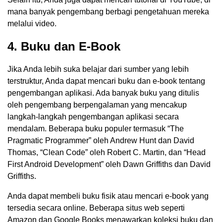
mana banyak pengembang berbagi pengetahuan mereka
melalui video.
4. Buku dan E-Book
Jika Anda lebih suka belajar dari sumber yang lebih
terstruktur, Anda dapat mencari buku dan e-book tentang
pengembangan aplikasi. Ada banyak buku yang ditulis
oleh pengembang berpengalaman yang mencakup
langkah-langkah pengembangan aplikasi secara
mendalam. Beberapa buku populer termasuk “The
Pragmatic Programmer” oleh Andrew Hunt dan David
Thomas, “Clean Code” oleh Robert C. Martin, dan “Head
First Android Development” oleh Dawn Griffiths dan David
Griffiths.
Anda dapat membeli buku fisik atau mencari e-book yang
tersedia secara online. Beberapa situs web seperti
Amazon dan Google Books menawarkan koleksi buku dan