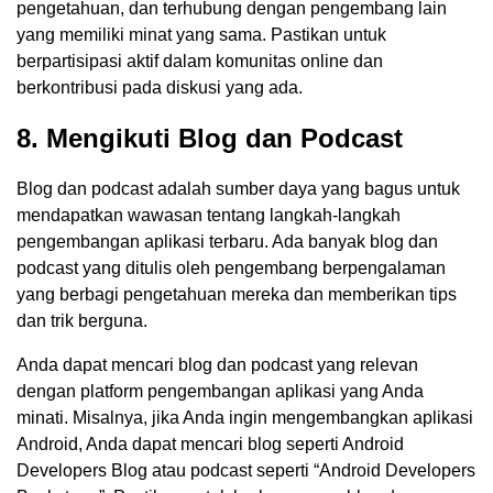
pengetahuan, dan terhubung dengan pengembang lain
yang memiliki minat yang sama. Pastikan untuk
berpartisipasi aktif dalam komunitas online dan
berkontribusi pada diskusi yang ada.
8. Mengikuti Blog dan Podcast
Blog dan podcast adalah sumber daya yang bagus untuk
mendapatkan wawasan tentang langkah-langkah
pengembangan aplikasi terbaru. Ada banyak blog dan
podcast yang ditulis oleh pengembang berpengalaman
yang berbagi pengetahuan mereka dan memberikan tips
dan trik berguna.
Anda dapat mencari blog dan podcast yang relevan
dengan platform pengembangan aplikasi yang Anda
minati. Misalnya, jika Anda ingin mengembangkan aplikasi
Android, Anda dapat mencari blog seperti Android
Developers Blog atau podcast seperti “Android Developers