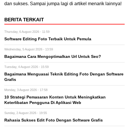
dan sukses. Sampai jumpa lagi di artikel menarik lainnya!
BERITA TERKAIT
Thursday, 6 August 2026 - 11:59
Software Editing Foto Terbaik Untuk Pemula
Wednesday, 5 August 2026 - 13:59
Bagaimana Cara Mengoptimalkan Url Untuk Seo?
Tuesday, 4 August 2026 - 15:59
Bagaimana Menguasai Teknik Editing Foto Dengan Software
Grafis
Monday, 3 August 2026 - 17:58
10 Strategi Pemasaran Konten Untuk Meningkatkan
Keterlibatan Pengguna Di Aplikasi Web
Sunday, 2 August 2026 - 19:55
Rahasia Sukses Edit Foto Dengan Software Grafis