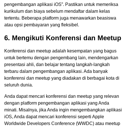
pengembangan aplikasi iOS”. Pastikan untuk memeriksa
kurikulum dan biaya sebelum mendaftar dalam kelas
tertentu. Beberapa platform juga menawarkan beasiswa
atau opsi pembayaran yang fleksibel.
6. Mengikuti Konferensi dan Meetup
Konferensi dan meetup adalah kesempatan yang bagus
untuk bertemu dengan pengembang lain, mendengarkan
presentasi ahli, dan belajar tentang langkah-langkah
terbaru dalam pengembangan aplikasi. Ada banyak
konferensi dan meetup yang diadakan di berbagai kota di
seluruh dunia.
Anda dapat mencari konferensi dan meetup yang relevan
dengan platform pengembangan aplikasi yang Anda
minati. Misalnya, jika Anda ingin mengembangkan aplikasi
iOS, Anda dapat mencari konferensi seperti Apple
Worldwide Developers Conference (WWDC) atau meetup