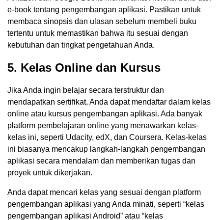
e-book tentang pengembangan aplikasi. Pastikan untuk
membaca sinopsis dan ulasan sebelum membeli buku
tertentu untuk memastikan bahwa itu sesuai dengan
kebutuhan dan tingkat pengetahuan Anda.
5. Kelas Online dan Kursus
Jika Anda ingin belajar secara terstruktur dan
mendapatkan sertifikat, Anda dapat mendaftar dalam kelas
online atau kursus pengembangan aplikasi. Ada banyak
platform pembelajaran online yang menawarkan kelas-
kelas ini, seperti Udacity, edX, dan Coursera. Kelas-kelas
ini biasanya mencakup langkah-langkah pengembangan
aplikasi secara mendalam dan memberikan tugas dan
proyek untuk dikerjakan.
Anda dapat mencari kelas yang sesuai dengan platform
pengembangan aplikasi yang Anda minati, seperti “kelas
pengembangan aplikasi Android” atau “kelas