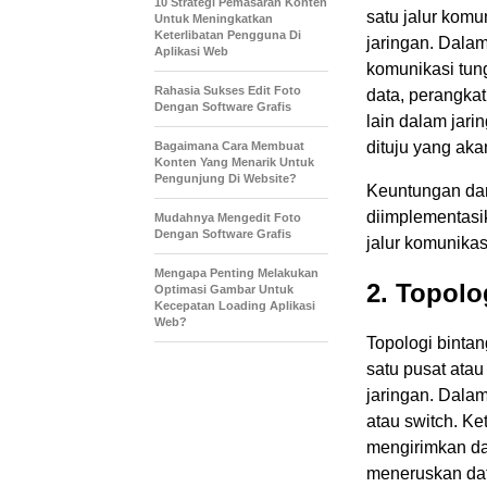
10 Strategi Pemasaran Konten
satu jalur kom
Untuk Meningkatkan
Keterlibatan Pengguna Di
jaringan. Dalam
Aplikasi Web
komunikasi tung
Rahasia Sukses Edit Foto
data, perangka
Dengan Software Grafis
lain dalam jar
dituju yang aka
Bagaimana Cara Membuat
Konten Yang Menarik Untuk
Pengunjung Di Website?
Keuntungan dar
diimplementasi
Mudahnya Mengedit Foto
Dengan Software Grafis
jalur komunikas
Mengapa Penting Melakukan
2. Topolo
Optimasi Gambar Untuk
Kecepatan Loading Aplikasi
Web?
Topologi binta
satu pusat ata
jaringan. Dalam
atau switch. Ke
mengirimkan dat
meneruskan data