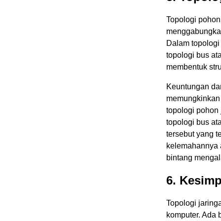
Topologi pohon 
menggabungkan 
Dalam topologi 
topologi bus at
membentuk struk
Keuntungan dari
memungkinkan 
topologi pohon 
topologi bus a
tersebut yang t
kelemahannya ad
bintang mengal
6. Kesim
Topologi jaringa
komputer. Ada 