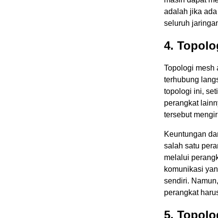
adalah jika ad
seluruh jaringa
4. Topolo
Topologi mesh a
terhubung lang
topologi ini, s
perangkat lainn
tersebut mengir
Keuntungan dar
salah satu per
melalui perangk
komunikasi yang
sendiri. Namun
perangkat haru
5. Topol