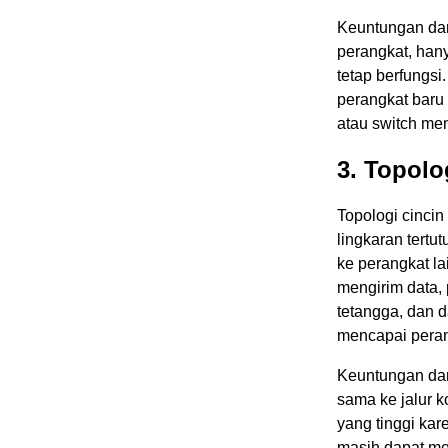
Keuntungan dar
perangkat, hany
tetap berfungs
perangkat baru
atau switch me
3. Topolo
Topologi cincin
lingkaran tertu
ke perangkat la
mengirim data, 
tetangga, dan d
mencapai peran
Keuntungan dari
sama ke jalur ko
yang tinggi kar
masih dapat me