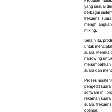
Produser musik
yang sesuai den
berbagai siste
frekuensi suar
menghilangkan 
mixing.
Selain itu, pr
untuk mencipta
suara. Mereka 
narrowing untu
menambahkan ko
suara dan mence
Proses masteri
pengedit suara
software ini, p
rekaman suara 
suara, frekuens
optimal.