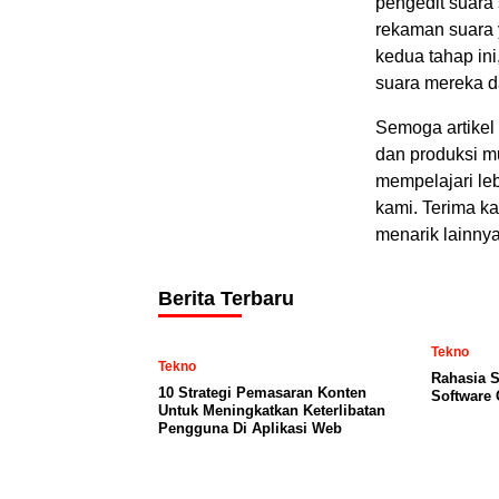
pengedit suara
rekaman suara 
kedua tahap in
suara mereka d
Semoga artikel 
dan produksi mu
mempelajari leb
kami. Terima ka
menarik lainnya
Berita Terbaru
Tekno
Tekno
Rahasia S
10 Strategi Pemasaran Konten
Software 
Untuk Meningkatkan Keterlibatan
Pengguna Di Aplikasi Web