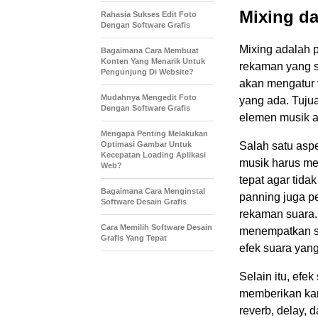
Mixing da
Rahasia Sukses Edit Foto
Dengan Software Grafis
Mixing adalah 
Bagaimana Cara Membuat
Konten Yang Menarik Untuk
rekaman yang s
Pengunjung Di Website?
akan mengatur 
Mudahnya Mengedit Foto
yang ada. Tuju
Dengan Software Grafis
elemen musik a
Mengapa Penting Melakukan
Optimasi Gambar Untuk
Salah satu asp
Kecepatan Loading Aplikasi
musik harus me
Web?
tepat agar tida
Bagaimana Cara Menginstal
panning juga p
Software Desain Grafis
rekaman suara.
Cara Memilih Software Desain
menempatkan se
Grafis Yang Tepat
efek suara yan
Selain itu, efe
memberikan kara
reverb, delay, 