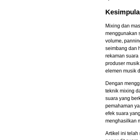
Kesimpula
Mixing dan mas
menggunakan so
volume, pannin
seimbang dan h
rekaman suara 
produser musik
elemen musik de
Dengan menggun
teknik mixing 
suara yang berk
pemahaman yang
efek suara yan
menghasilkan m
Artikel ini tel