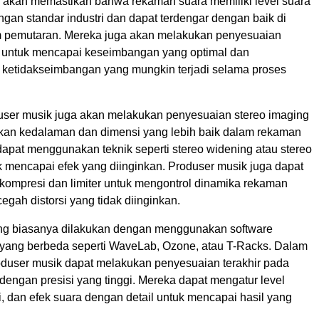
 akan memastikan bahwa rekaman suara memiliki level suara
gan standar industri dan dapat terdengar dengan baik di
m pemutaran. Mereka juga akan melakukan penyesuaian
a untuk mencapai keseimbangan yang optimal dan
ketidakseimbangan yang mungkin terjadi selama proses
oduser musik juga akan melakukan penyesuaian stereo imaging
kan kedalaman dan dimensi yang lebih baik dalam rekaman
dapat menggunakan teknik seperti stereo widening atau stereo
k mencapai efek yang diinginkan. Produser musik juga dapat
mpresi dan limiter untuk mengontrol dinamika rekaman
gah distorsi yang tidak diinginkan.
ng biasanya dilakukan dengan menggunakan software
 yang berbeda seperti WaveLab, Ozone, atau T-Racks. Dalam
roduser musik dapat melakukan penyesuaian terakhir pada
dengan presisi yang tinggi. Mereka dapat mengatur level
i, dan efek suara dengan detail untuk mencapai hasil yang