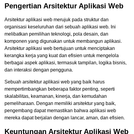
Pengertian Arsitektur Aplikasi Web
Arsitektur aplikasi web merujuk pada struktur dan
organisasi keseluruhan dari sebuah aplikasi web. Ini
melibatkan pemilihan teknologi, pola desain, dan
komponen yang digunakan untuk membangun aplikasi.
Arsitektur aplikasi web bertujuan untuk menciptakan
kerangka kerja yang kuat dan efisien untuk mengelola
berbagai aspek aplikasi, termasuk tampilan, logika bisnis,
dan interaksi dengan pengguna.
Sebuah arsitektur aplikasi web yang baik harus
mempertimbangkan beberapa faktor penting, seperti
skalabilitas, keamanan, kinerja, dan kemudahan
pemeliharaan. Dengan memiliki arsitektur yang baik,
pengembang dapat memastikan bahwa aplikasi web
mereka dapat berjalan dengan lancar, aman, dan efisien.
Keuntungan Arsitektur Aplikasi Web