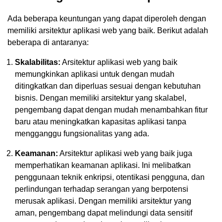
Ada beberapa keuntungan yang dapat diperoleh dengan
memiliki arsitektur aplikasi web yang baik. Berikut adalah
beberapa di antaranya:
Skalabilitas:
Arsitektur aplikasi web yang baik
memungkinkan aplikasi untuk dengan mudah
ditingkatkan dan diperluas sesuai dengan kebutuhan
bisnis. Dengan memiliki arsitektur yang skalabel,
pengembang dapat dengan mudah menambahkan fitur
baru atau meningkatkan kapasitas aplikasi tanpa
mengganggu fungsionalitas yang ada.
Keamanan:
Arsitektur aplikasi web yang baik juga
memperhatikan keamanan aplikasi. Ini melibatkan
penggunaan teknik enkripsi, otentikasi pengguna, dan
perlindungan terhadap serangan yang berpotensi
merusak aplikasi. Dengan memiliki arsitektur yang
aman, pengembang dapat melindungi data sensitif