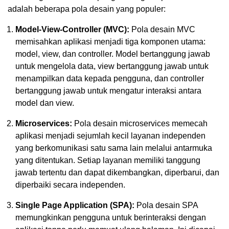
adalah beberapa pola desain yang populer:
Model-View-Controller (MVC):
Pola desain MVC
memisahkan aplikasi menjadi tiga komponen utama:
model, view, dan controller. Model bertanggung jawab
untuk mengelola data, view bertanggung jawab untuk
menampilkan data kepada pengguna, dan controller
bertanggung jawab untuk mengatur interaksi antara
model dan view.
Microservices:
Pola desain microservices memecah
aplikasi menjadi sejumlah kecil layanan independen
yang berkomunikasi satu sama lain melalui antarmuka
yang ditentukan. Setiap layanan memiliki tanggung
jawab tertentu dan dapat dikembangkan, diperbarui, dan
diperbaiki secara independen.
Single Page Application (SPA):
Pola desain SPA
memungkinkan pengguna untuk berinteraksi dengan