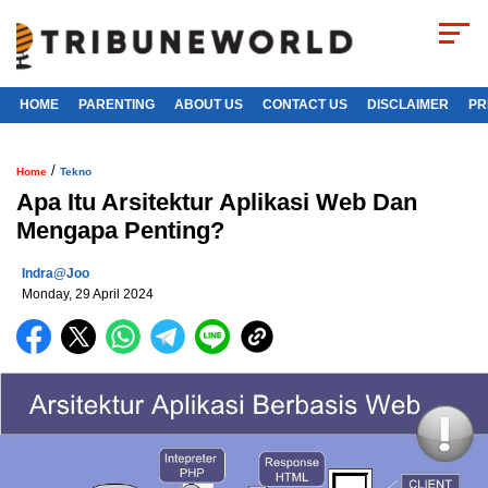
HOME
PARENTING
ABOUT US
CONTACT US
DISCLAIMER
PR
/
Home
Tekno
Apa Itu Arsitektur Aplikasi Web Dan
Mengapa Penting?
Indra@joo
Monday, 29 April 2024