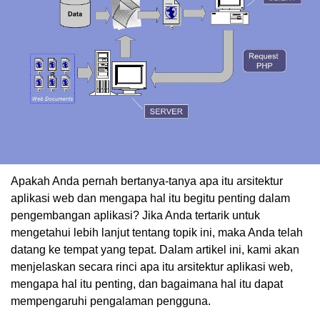
Apakah Anda pernah bertanya-tanya apa itu arsitektur
aplikasi web dan mengapa hal itu begitu penting dalam
pengembangan aplikasi? Jika Anda tertarik untuk
mengetahui lebih lanjut tentang topik ini, maka Anda telah
datang ke tempat yang tepat. Dalam artikel ini, kami akan
menjelaskan secara rinci apa itu arsitektur aplikasi web,
mengapa hal itu penting, dan bagaimana hal itu dapat
mempengaruhi pengalaman pengguna.