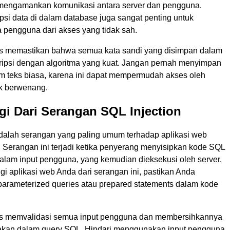
mengamankan komunikasi antara server dan pengguna.
ripsi data di dalam database juga sangat penting untuk
a pengguna dari akses yang tidak sah.
s memastikan bahwa semua kata sandi yang disimpan dalam
ripsi dengan algoritma yang kuat. Jangan pernah menyimpan
am teks biasa, karena ini dapat mempermudah akses oleh
ak berwenang.
gi Dari Serangan SQL Injection
adalah serangan yang paling umum terhadap aplikasi web
. Serangan ini terjadi ketika penyerang menyisipkan kode SQL
alam input pengguna, yang kemudian dieksekusi oleh server.
i aplikasi web Anda dari serangan ini, pastikan Anda
rameterized queries atau prepared statements dalam kode
us memvalidasi semua input pengguna dan membersihkannya
akan dalam query SQL. Hindari menggunakan input pengguna