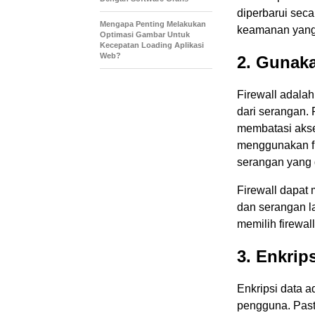
diperbarui seca
Mengapa Penting Melakukan
keamanan yang 
Optimasi Gambar Untuk
Kecepatan Loading Aplikasi
Web?
2. Gunaka
Firewall adala
dari serangan.
membatasi akse
menggunakan fi
serangan yang 
Firewall dapat
dan serangan l
memilih firewal
3. Enkrip
Enkripsi data a
pengguna. Past