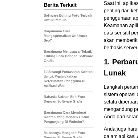
Saat ini, aplik
Berita Terkait
penting dari ke
Software Editing Foto Terbaik
penggunaan apl
Untuk Pemula
Keamanan aplik
Bagaimana Cara
data sensitif p
Mengoptimalkan Url Untuk
akan memberika
Seo?
berbasis server
Bagaimana Menguasai Teknik
Editing Foto Dengan Software
1. Perbar
Grafis
Lunak
10 Strategi Pemasaran Konten
Untuk Meningkatkan
Keterlibatan Pengguna Di
Aplikasi Web
Langkah perta
sistem operasi
Rahasia Sukses Edit Foto
selalu diperbar
Dengan Software Grafis
mengandung per
Bagaimana Cara Membuat
Anda dari sera
Konten Yang Menarik Untuk
Pengunjung Di Website?
Anda juga haru
Mudahnya Mengedit Foto
dalam aplikasi 
Dengan Software Grafis