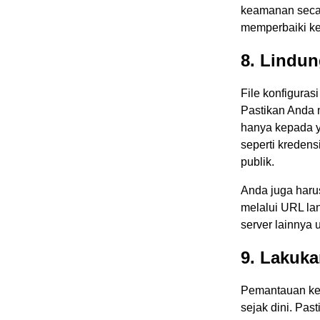
keamanan secar
memperbaiki k
8. Lindun
File konfiguras
Pastikan Anda 
hanya kepada y
seperti kredens
publik.
Anda juga harus
melalui URL la
server lainnya 
9. Lakuk
Pemantauan ke
sejak dini. Pas