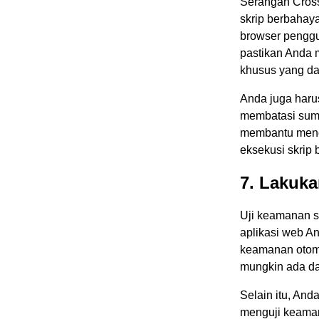
Serangan Cross-
skrip berbahay
browser penggu
pastikan Anda 
khusus yang d
Anda juga haru
membatasi sumb
membantu menc
eksekusi skrip 
7. Lakuka
Uji keamanan s
aplikasi web A
keamanan otoma
mungkin ada da
Selain itu, And
menguji keaman