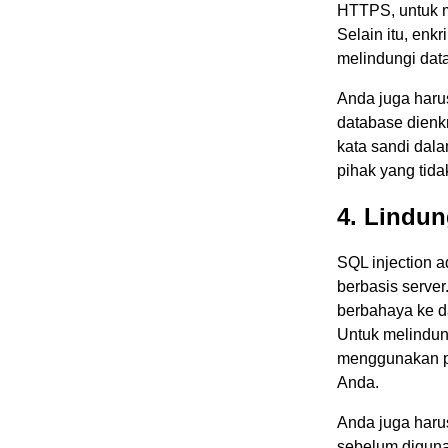
HTTPS, untuk 
Selain itu, enk
melindungi dat
Anda juga haru
database dienk
kata sandi dal
pihak yang tid
4. Lindun
SQL injection 
berbasis server
berbahaya ke d
Untuk melindung
menggunakan pa
Anda.
Anda juga har
sebelum digun