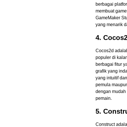
berbagai platf
membuat game y
GameMaker Stu
yang menarik d
4. Cocos
Cocos2d adalah
populer di kal
berbagai fitur 
grafik yang ind
yang intuitif 
pemula maupun
dengan mudah 
pemain.
5. Constr
Construct adal