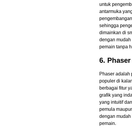
untuk pengemba
antarmuka yang 
pengembangan g
sehingga peng
dimainkan di s
dengan mudah 
pemain tanpa 
6. Phaser
Phaser adalah 
populer di kal
berbagai fitur 
grafik yang ind
yang intuitif 
pemula maupun
dengan mudah 
pemain.