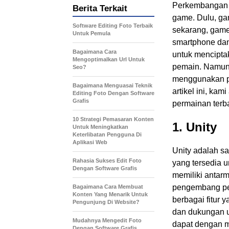
Perkembangan t
Berita Terkait
game. Dulu, ga
Software Editing Foto Terbaik
sekarang, game
Untuk Pemula
smartphone dan
Bagaimana Cara
untuk mencipta
Mengoptimalkan Url Untuk
pemain. Namun
Seo?
menggunakan pe
Bagaimana Menguasai Teknik
artikel ini, k
Editing Foto Dengan Software
Grafis
permainan terb
10 Strategi Pemasaran Konten
1. Unity
Untuk Meningkatkan
Keterlibatan Pengguna Di
Aplikasi Web
Unity adalah s
Rahasia Sukses Edit Foto
yang tersedia 
Dengan Software Grafis
memiliki antar
pengembang pe
Bagaimana Cara Membuat
Konten Yang Menarik Untuk
berbagai fitur ya
Pengunjung Di Website?
dan dukungan u
Mudahnya Mengedit Foto
dapat dengan 
Dengan Software Grafis