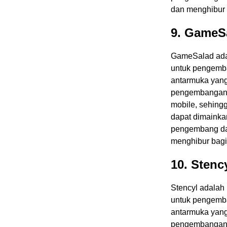
dan menghibur 
9. GameS
GameSalad ada
untuk pengemba
antarmuka yang 
pengembangan 
mobile, sehin
dapat dimainka
pengembang da
menghibur bagi
10. Stenc
Stencyl adalah
untuk pengemba
antarmuka yang 
pengembangan g