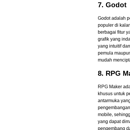
7. Godot
Godot adalah p
populer di kal
berbagai fitur 
grafik yang ind
yang intuitif 
pemula maupun
mudah mencipta
8. RPG M
RPG Maker adal
khusus untuk p
antarmuka yang 
pengembangan 
mobile, sehin
yang dapat dim
pengembang da