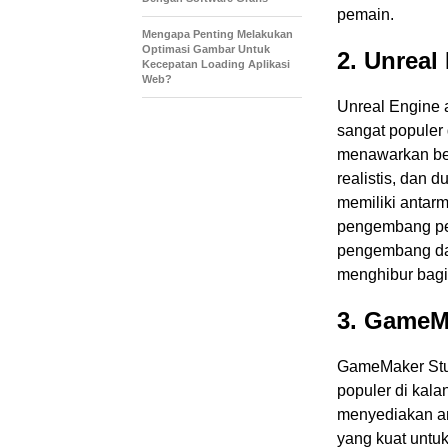
pemain.
Mengapa Penting Melakukan
Optimasi Gambar Untuk
2. Unreal
Kecepatan Loading Aplikasi
Web?
Unreal Engine 
sangat populer
menawarkan berb
realistis, dan 
memiliki antar
pengembang pe
pengembang da
menghibur bagi
3. GameM
GameMaker Stu
populer di kal
menyediakan ant
yang kuat unt