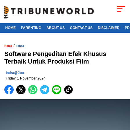
HOME
PARENTING
ABOUT US
CONTACT US
DISCLAIMER
PR
/
Home
Tekno
Software Pengeditan Efek Khusus
Terbaik Untuk Produksi Film
Indra@joo
Friday, 1 November 2024