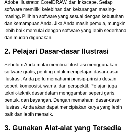
Adobe Illustrator, CorelDRAW, dan Inkscape. Setiap
software memiliki kelebihan dan kekurangan masing-
masing. Pilihlah software yang sesuai dengan kebutuhan
dan kemampuan Anda. Jika Anda masih pemula, mungkin
lebih baik memulai dengan software yang lebih sederhana
dan mudah digunakan.
2. Pelajari Dasar-dasar Ilustrasi
Sebelum Anda mulai membuat ilustrasi menggunakan
software grafis, penting untuk mempelajari dasar-dasar
ilustrasi. Anda perlu memahami prinsip-prinsip desain,
seperti komposisi, warna, dan perspektif. Pelajari juga
teknik-teknik dasar dalam menggambar, seperti garis,
bentuk, dan bayangan. Dengan memahami dasar-dasar
ilustrasi, Anda akan dapat menciptakan karya yang lebih
baik dan lebih menarik.
3. Gunakan Alat-alat yang Tersedia