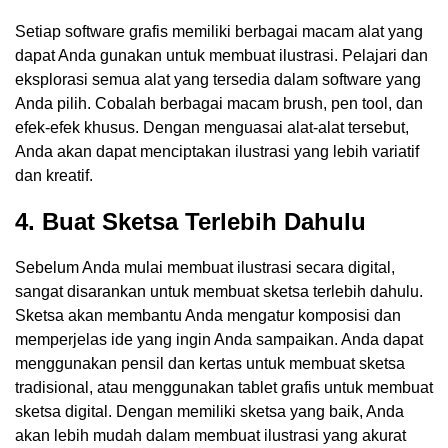
Setiap software grafis memiliki berbagai macam alat yang
dapat Anda gunakan untuk membuat ilustrasi. Pelajari dan
eksplorasi semua alat yang tersedia dalam software yang
Anda pilih. Cobalah berbagai macam brush, pen tool, dan
efek-efek khusus. Dengan menguasai alat-alat tersebut,
Anda akan dapat menciptakan ilustrasi yang lebih variatif
dan kreatif.
4. Buat Sketsa Terlebih Dahulu
Sebelum Anda mulai membuat ilustrasi secara digital,
sangat disarankan untuk membuat sketsa terlebih dahulu.
Sketsa akan membantu Anda mengatur komposisi dan
memperjelas ide yang ingin Anda sampaikan. Anda dapat
menggunakan pensil dan kertas untuk membuat sketsa
tradisional, atau menggunakan tablet grafis untuk membuat
sketsa digital. Dengan memiliki sketsa yang baik, Anda
akan lebih mudah dalam membuat ilustrasi yang akurat