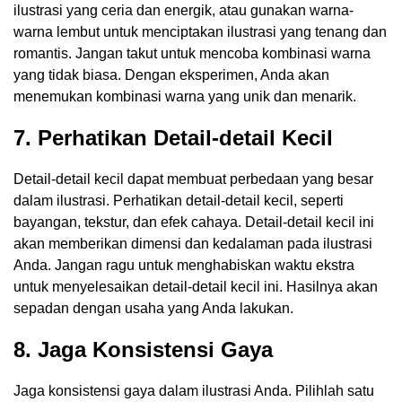
ilustrasi yang ceria dan energik, atau gunakan warna-
warna lembut untuk menciptakan ilustrasi yang tenang dan
romantis. Jangan takut untuk mencoba kombinasi warna
yang tidak biasa. Dengan eksperimen, Anda akan
menemukan kombinasi warna yang unik dan menarik.
7. Perhatikan Detail-detail Kecil
Detail-detail kecil dapat membuat perbedaan yang besar
dalam ilustrasi. Perhatikan detail-detail kecil, seperti
bayangan, tekstur, dan efek cahaya. Detail-detail kecil ini
akan memberikan dimensi dan kedalaman pada ilustrasi
Anda. Jangan ragu untuk menghabiskan waktu ekstra
untuk menyelesaikan detail-detail kecil ini. Hasilnya akan
sepadan dengan usaha yang Anda lakukan.
8. Jaga Konsistensi Gaya
Jaga konsistensi gaya dalam ilustrasi Anda. Pilihlah satu