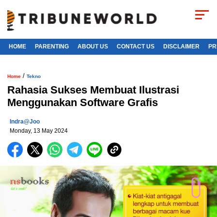
HOME
PARENTING
ABOUT US
CONTACT US
DISCLAIMER
PR
/
Home
Tekno
Rahasia Sukses Membuat Ilustrasi
Menggunakan Software Grafis
Indra@joo
Monday, 13 May 2024