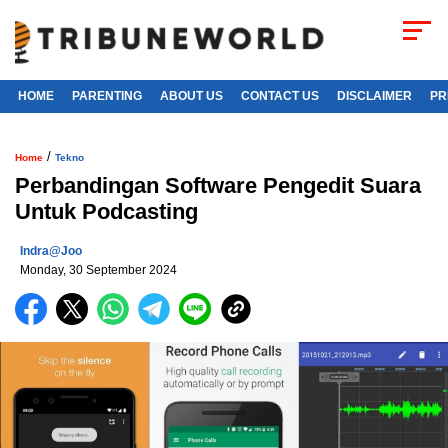
HOME
PARENTING
ABOUT US
CONTACT US
DISCLAIMER
PR
/
Home
Tekno
Perbandingan Software Pengedit Suara
Untuk Podcasting
Indra@joo
Monday, 30 September 2024