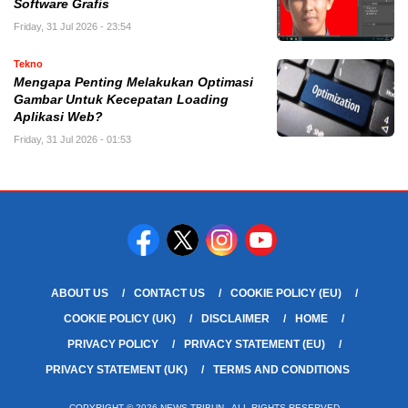
Software Grafis
Friday, 31 Jul 2026 - 23:54
Tekno
Mengapa Penting Melakukan Optimasi
Gambar Untuk Kecepatan Loading
Aplikasi Web?
Friday, 31 Jul 2026 - 01:53
ABOUT US
CONTACT US
COOKIE POLICY (EU)
COOKIE POLICY (UK)
DISCLAIMER
HOME
PRIVACY POLICY
PRIVACY STATEMENT (EU)
PRIVACY STATEMENT (UK)
TERMS AND CONDITIONS
COPYRIGHT © 2026 NEWS TRIBUN - ALL RIGHTS RESERVED