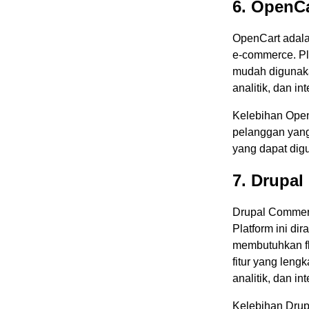
6. OpenC
OpenCart adala
e-commerce. Pl
mudah digunaka
analitik, dan i
Kelebihan Ope
pelanggan yang 
yang dapat dig
7. Drupa
Drupal Commer
Platform ini d
membutuhkan fl
fitur yang len
analitik, dan i
Kelebihan Drupa