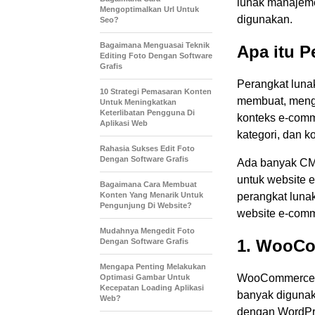
lunak manajem
Mengoptimalkan Url Untuk
digunakan.
Seo?
Bagaimana Menguasai Teknik
Apa itu 
Editing Foto Dengan Software
Grafis
Perangkat luna
10 Strategi Pemasaran Konten
membuat, menge
Untuk Meningkatkan
Keterlibatan Pengguna Di
konteks e-comm
Aplikasi Web
kategori, dan k
Rahasia Sukses Edit Foto
Dengan Software Grafis
Ada banyak CMS
untuk website 
Bagaimana Cara Membuat
Konten Yang Menarik Untuk
perangkat luna
Pengunjung Di Website?
website e-com
Mudahnya Mengedit Foto
1. WooC
Dengan Software Grafis
Mengapa Penting Melakukan
WooCommerce a
Optimasi Gambar Untuk
Kecepatan Loading Aplikasi
banyak digunaka
Web?
dengan WordPr