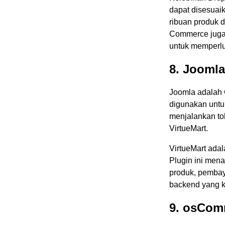
dapat disesuai
ribuan produk 
Commerce juga 
untuk memperlua
8. Joomla
Joomla adalah 
digunakan untuk
menjalankan to
VirtueMart.
VirtueMart ada
Plugin ini men
produk, pembaya
backend yang 
9. osCom