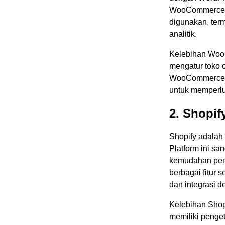
WooCommerce m
digunakan, ter
analitik.
Kelebihan WooC
mengatur toko o
WooCommerce ju
untuk memperlua
2. Shopif
Shopify adalah
Platform ini sa
kemudahan peng
berbagai fitur 
dan integrasi 
Kelebihan Shop
memiliki penge