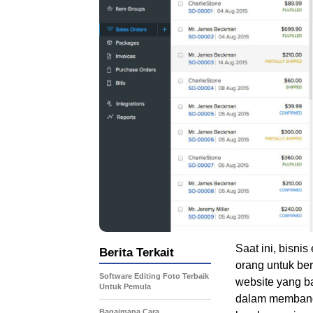
Saat ini, bisni
Berita Terkait
orang untuk be
Software Editing Foto Terbaik
website yang ba
Untuk Pemula
dalam membang
Bagaimana Cara