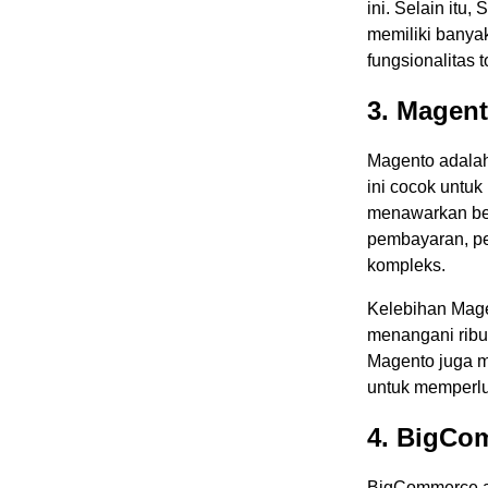
ini. Selain it
memiliki banya
fungsionalitas 
3. Magen
Magento adalah
ini cocok untu
menawarkan ber
pembayaran, pe
kompleks.
Kelebihan Magen
menangani ribu
Magento juga m
untuk memperlua
4. BigCo
BigCommerce a