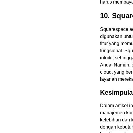
harus membaya
10. Squa
Squarespace ad
digunakan untu
fitur yang mem
fungsional. Sq
intuitif, sehi
Anda. Namun, p
cloud, yang be
layanan mereka
Kesimpula
Dalam artikel 
manajemen konte
kelebihan dan k
dengan kebutuh