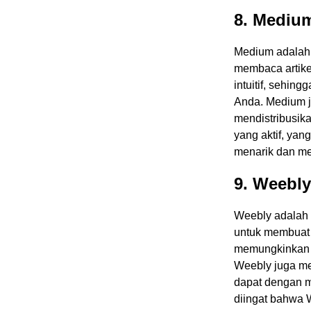
8. Mediu
Medium adalah 
membaca artike
intuitif, sehi
Anda. Medium ju
mendistribusika
yang aktif, ya
menarik dan me
9. Weebly
Weebly adalah 
untuk membuat 
memungkinkan A
Weebly juga me
dapat dengan 
diingat bahwa W