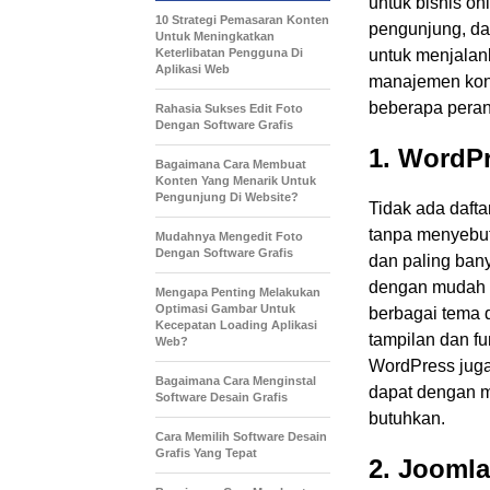
untuk bisnis on
10 Strategi Pemasaran Konten
pengunjung, d
Untuk Meningkatkan
Keterlibatan Pengguna Di
untuk menjalan
Aplikasi Web
manajemen kont
beberapa peran
Rahasia Sukses Edit Foto
Dengan Software Grafis
1. WordP
Bagaimana Cara Membuat
Konten Yang Menarik Untuk
Pengunjung Di Website?
Tidak ada daft
tanpa menyebu
Mudahnya Mengedit Foto
Dengan Software Grafis
dan paling ban
dengan mudah m
Mengapa Penting Melakukan
Optimasi Gambar Untuk
berbagai tema
Kecepatan Loading Aplikasi
tampilan dan fu
Web?
WordPress juga
Bagaimana Cara Menginstal
dapat dengan 
Software Desain Grafis
butuhkan.
Cara Memilih Software Desain
Grafis Yang Tepat
2. Joomla