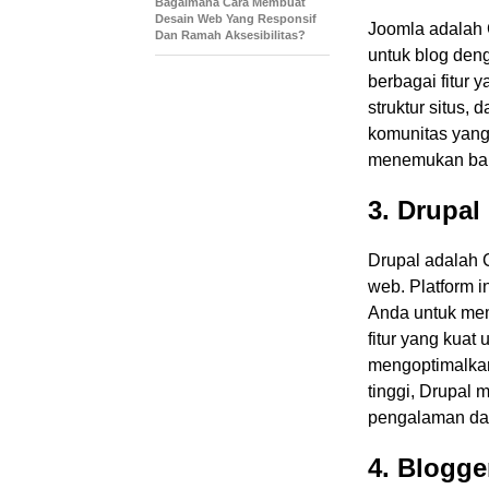
Bagaimana Cara Membuat
Desain Web Yang Responsif
Joomla adalah C
Dan Ramah Aksesibilitas?
untuk blog den
berbagai fitur
struktur situs,
komunitas yang
menemukan ban
3. Drupal
Drupal adalah
web. Platform i
Anda untuk mem
fitur yang kuat
mengoptimalkan
tinggi, Drupal 
pengalaman d
4. Blogge