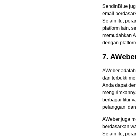
SendinBlue jug
email berdasark
Selain itu, per
platform lain, 
memudahkan An
dengan platfor
7. AWebe
AWeber adalah 
dan terbukti me
Anda dapat de
mengirimkannya
berbagai fitur 
pelanggan, dan
AWeber juga me
berdasarkan wak
Selain itu, per