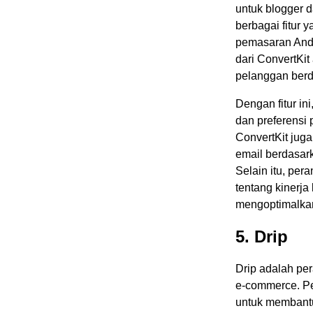
untuk blogger 
berbagai fitur
pemasaran Anda 
dari ConvertKi
pelanggan berd
Dengan fitur in
dan preferensi
ConvertKit juga
email berdasark
Selain itu, per
tentang kinerj
mengoptimalkan
5. Drip
Drip adalah pe
e-commerce. Pe
untuk membant