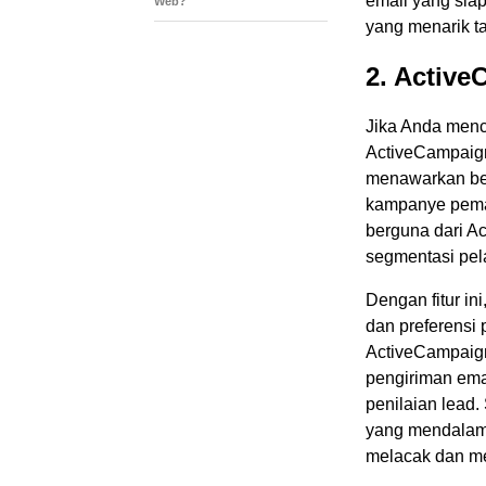
email yang sia
Web?
yang menarik ta
2. Activ
Jika Anda menca
ActiveCampaign
menawarkan ber
kampanye pemasa
berguna dari 
segmentasi pel
Dengan fitur in
dan preferensi
ActiveCampaign
pengiriman emai
penilaian lead.
yang mendalam 
melacak dan me