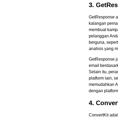
3. GetRe
GetResponse ad
kalangan pemas
membuat kampa
pelanggan Anda
berguna, sepert
analisis yang 
GetResponse ju
email berdasark
Selain itu, per
platform lain, 
memudahkan An
dengan platfor
4. Conver
ConvertKit ada