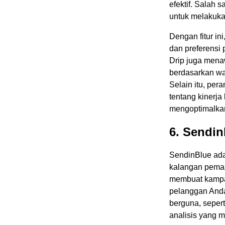
efektif. Salah 
untuk melakuka
Dengan fitur in
dan preferensi
Drip juga menaw
berdasarkan wak
Selain itu, per
tentang kinerj
mengoptimalkan
6. Sendin
SendinBlue ada
kalangan pemas
membuat kampa
pelanggan Anda
berguna, sepert
analisis yang 