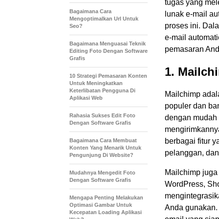
tugas yang mel
Bagaimana Cara
lunak e-mail a
Mengoptimalkan Url Untuk
proses ini. Dal
Seo?
e-mail automat
Bagaimana Menguasai Teknik
pemasaran And
Editing Foto Dengan Software
Grafis
1. Mailch
10 Strategi Pemasaran Konten
Untuk Meningkatkan
Keterlibatan Pengguna Di
Mailchimp adala
Aplikasi Web
populer dan ba
Rahasia Sukses Edit Foto
dengan mudah 
Dengan Software Grafis
mengirimkannya
berbagai fitur 
Bagaimana Cara Membuat
Konten Yang Menarik Untuk
pelanggan, dan
Pengunjung Di Website?
Mailchimp juga 
Mudahnya Mengedit Foto
Dengan Software Grafis
WordPress, Sh
mengintegrasik
Mengapa Penting Melakukan
Optimasi Gambar Untuk
Anda gunakan. 
Kecepatan Loading Aplikasi