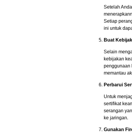
Setelah Anda
menerapkanny
Setiap perang
ini untuk dap
Buat Kebija
Selain menga
kebijakan ke
penggunaan k
memantau akti
Perbarui Ser
Untuk menjag
sertifikat k
serangan yan
ke jaringan.
Gunakan Fire