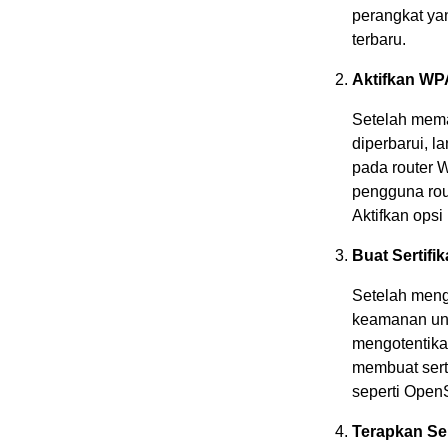
perangkat yan
terbaru.
Aktifkan WP
Setelah mema
diperbarui, l
pada router 
pengguna rou
Aktifkan opsi
Buat Sertif
Setelah menga
keamanan untu
mengotentika
membuat sert
seperti Open
Terapkan Se