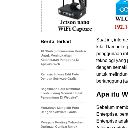
Saat ini, inter
Berita Terkait
kita. Dari peke
10 Strategi Pemasaran Konten
penggunaan inte
Untuk Meningkatkan
Keterlibatan Pengguna Di
teknologi yang
Aplikasi Web
dengan semakin
untuk melindung
Rahasia Sukses Edit Foto
Dengan Software Grafis
bertanggung ja
Bagaimana Cara Membuat
Apa itu 
Konten Yang Menarik Untuk
Pengunjung Di Website?
Sebelum memba
Mudahnya Mengedit Foto
Dengan Software Grafis
Enterprise, pe
Enterprise ada
Mengapa Penting Melakukan
Optimasi Gambar Untuk
Alliance untuk 