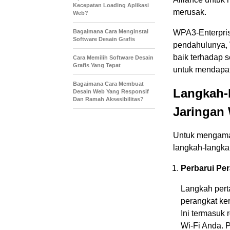
Kecepatan Loading Aplikasi
merusak.
Web?
Bagaimana Cara Menginstal
WPA3-Enterpris
Software Desain Grafis
pendahulunya, 
baik terhadap s
Cara Memilih Software Desain
Grafis Yang Tepat
untuk mendapat
Bagaimana Cara Membuat
Langkah-
Desain Web Yang Responsif
Dan Ramah Aksesibilitas?
Jaringan
Untuk mengaman
langkah-langkah
Perbarui Pe
Langkah pert
perangkat ker
Ini termasuk 
Wi-Fi Anda. 