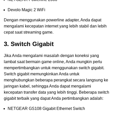
Devolo Magic 2 WiFi
Dengan menggunakan powerline adapter, Anda dapat
mengalami kecepatan internet yang lebih stabil dan lebih
cepat saat streaming game.
3. Switch Gigabit
Jika Anda mengalami masalah dengan koneksi yang
lambat saat bermain game online, Anda mungkin perlu
mempertimbangkan untuk menggunakan switch gigabit.
Switch gigabit memungkinkan Anda untuk
menghubungkan beberapa perangkat secara langsung ke
jaringan kabel, sehingga Anda dapat mengalami
kecepatan transfer data yang lebih tinggi. Beberapa switch
gigabit terbaik yang dapat Anda pertimbangkan adalah:
NETGEAR GS108 Gigabit Ethernet Switch