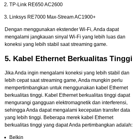
TP-Link RE650 AC2600
Linksys RE7000 Max-Stream AC1900+
Dengan menggunakan ekstender Wi-Fi, Anda dapat
mengalami jangkauan sinyal Wi-Fi yang lebih luas dan
koneksi yang lebih stabil saat streaming game.
5. Kabel Ethernet Berkualitas Tinggi
Jika Anda ingin mengalami koneksi yang lebih stabil dan
lebih cepat saat streaming game, Anda mungkin perlu
mempertimbangkan untuk menggunakan kabel Ethernet
berkualitas tinggi. Kabel Ethernet berkualitas tinggi dapat
mengurangi gangguan elektromagnetik dan interferensi,
sehingga Anda dapat mengalami kecepatan transfer data
yang lebih tinggi. Beberapa merek kabel Ethernet
berkualitas tinggi yang dapat Anda pertimbangkan adalah:
Belkin