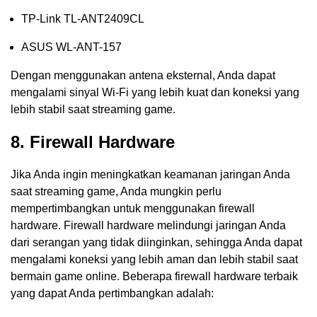
TP-Link TL-ANT2409CL
ASUS WL-ANT-157
Dengan menggunakan antena eksternal, Anda dapat
mengalami sinyal Wi-Fi yang lebih kuat dan koneksi yang
lebih stabil saat streaming game.
8. Firewall Hardware
Jika Anda ingin meningkatkan keamanan jaringan Anda
saat streaming game, Anda mungkin perlu
mempertimbangkan untuk menggunakan firewall
hardware. Firewall hardware melindungi jaringan Anda
dari serangan yang tidak diinginkan, sehingga Anda dapat
mengalami koneksi yang lebih aman dan lebih stabil saat
bermain game online. Beberapa firewall hardware terbaik
yang dapat Anda pertimbangkan adalah: