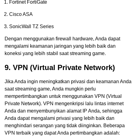
Fortinet FortiGate
Cisco ASA
SonicWall TZ Series
Dengan menggunakan firewall hardware, Anda dapat
mengalami keamanan jaringan yang lebih baik dan
koneksi yang lebih stabil saat streaming game.
9. VPN (Virtual Private Network)
Jika Anda ingin meningkatkan privasi dan keamanan Anda
saat streaming game, Anda mungkin perlu
mempertimbangkan untuk menggunakan VPN (Virtual
Private Network). VPN mengenkripsi lalu lintas internet
Anda dan menyembunyikan alamat IP Anda, sehingga
Anda dapat mengalami privasi yang lebih baik dan
menghindari serangan yang tidak diinginkan. Beberapa
VPN terbaik yang dapat Anda pertimbangkan adalah: