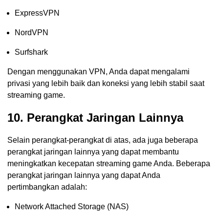
ExpressVPN
NordVPN
Surfshark
Dengan menggunakan VPN, Anda dapat mengalami
privasi yang lebih baik dan koneksi yang lebih stabil saat
streaming game.
10. Perangkat Jaringan Lainnya
Selain perangkat-perangkat di atas, ada juga beberapa
perangkat jaringan lainnya yang dapat membantu
meningkatkan kecepatan streaming game Anda. Beberapa
perangkat jaringan lainnya yang dapat Anda
pertimbangkan adalah:
Network Attached Storage (NAS)