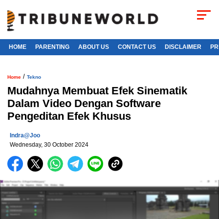
HOME
PARENTING
ABOUT US
CONTACT US
DISCLAIMER
PR
/
Home
Tekno
Mudahnya Membuat Efek Sinematik
Dalam Video Dengan Software
Pengeditan Efek Khusus
Indra@joo
Wednesday, 30 October 2024