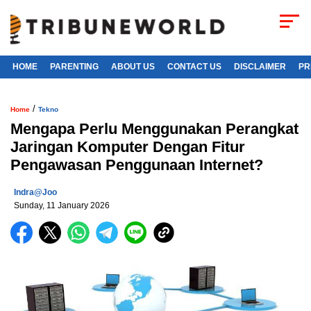
HOME
PARENTING
ABOUT US
CONTACT US
DISCLAIMER
PR
/
Home
Tekno
Mengapa Perlu Menggunakan Perangkat
Jaringan Komputer Dengan Fitur
Pengawasan Penggunaan Internet?
Indra@joo
Sunday, 11 January 2026