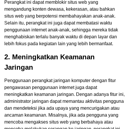
Perangkat ini dapat memblokir situs web yang
mengandung konten dewasa, kekerasan, atau bahkan
situs web yang berpotensi membahayakan anak-anak.
Selain itu, perangkat ini juga dapat membatasi waktu
penggunaan internet anak-anak, sehingga mereka tidak
menghabiskan terlalu banyak waktu di depan layar dan
lebih fokus pada kegiatan lain yang lebih bermanfaat.
2. Meningkatkan Keamanan
Jaringan
Penggunaan perangkat jaringan komputer dengan fitur
pengawasan penggunaan internet juga dapat
meningkatkan keamanan jaringan. Dengan adanya fitur ini,
administrator jaringan dapat memantau aktivitas pengguna
dan mendeteksi jika ada upaya yang mencurigakan atau
ancaman keamanan. Misalnya, jika ada pengguna yang
mencoba mengakses situs web yang berbahaya atau
mencoba melakukan serangan ke jaringan, perangkat ini