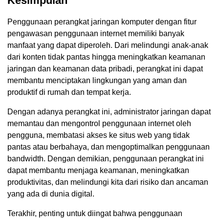
Kesimpulan
Penggunaan perangkat jaringan komputer dengan fitur
pengawasan penggunaan internet memiliki banyak
manfaat yang dapat diperoleh. Dari melindungi anak-anak
dari konten tidak pantas hingga meningkatkan keamanan
jaringan dan keamanan data pribadi, perangkat ini dapat
membantu menciptakan lingkungan yang aman dan
produktif di rumah dan tempat kerja.
Dengan adanya perangkat ini, administrator jaringan dapat
memantau dan mengontrol penggunaan internet oleh
pengguna, membatasi akses ke situs web yang tidak
pantas atau berbahaya, dan mengoptimalkan penggunaan
bandwidth. Dengan demikian, penggunaan perangkat ini
dapat membantu menjaga keamanan, meningkatkan
produktivitas, dan melindungi kita dari risiko dan ancaman
yang ada di dunia digital.
Terakhir, penting untuk diingat bahwa penggunaan