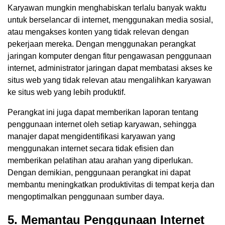
Karyawan mungkin menghabiskan terlalu banyak waktu
untuk berselancar di internet, menggunakan media sosial,
atau mengakses konten yang tidak relevan dengan
pekerjaan mereka. Dengan menggunakan perangkat
jaringan komputer dengan fitur pengawasan penggunaan
internet, administrator jaringan dapat membatasi akses ke
situs web yang tidak relevan atau mengalihkan karyawan
ke situs web yang lebih produktif.
Perangkat ini juga dapat memberikan laporan tentang
penggunaan internet oleh setiap karyawan, sehingga
manajer dapat mengidentifikasi karyawan yang
menggunakan internet secara tidak efisien dan
memberikan pelatihan atau arahan yang diperlukan.
Dengan demikian, penggunaan perangkat ini dapat
membantu meningkatkan produktivitas di tempat kerja dan
mengoptimalkan penggunaan sumber daya.
5. Memantau Penggunaan Internet