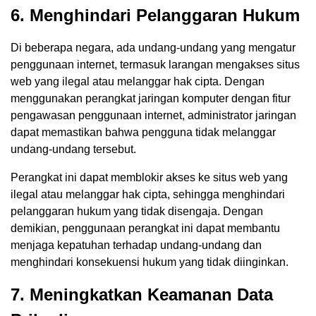
6. Menghindari Pelanggaran Hukum
Di beberapa negara, ada undang-undang yang mengatur
penggunaan internet, termasuk larangan mengakses situs
web yang ilegal atau melanggar hak cipta. Dengan
menggunakan perangkat jaringan komputer dengan fitur
pengawasan penggunaan internet, administrator jaringan
dapat memastikan bahwa pengguna tidak melanggar
undang-undang tersebut.
Perangkat ini dapat memblokir akses ke situs web yang
ilegal atau melanggar hak cipta, sehingga menghindari
pelanggaran hukum yang tidak disengaja. Dengan
demikian, penggunaan perangkat ini dapat membantu
menjaga kepatuhan terhadap undang-undang dan
menghindari konsekuensi hukum yang tidak diinginkan.
7. Meningkatkan Keamanan Data