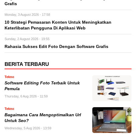
Grafis
Monday, 3 August 2026 - 17:58
10 Strategi Pemasaran Konten Untuk Meningkatkan
Keterlibatan Pengguna Di Aplikasi Web
Sunday, 2 August 2026 - 19:55
Rahasia Sukses Edit Foto Dengan Software Grafis
BERITA TERBARU
Tekno
Software Editing Foto Terbaik Untuk
Pemula
Thursday, 6 Aug 2026 - 11:59
Tekno
Bagaimana Cara Mengoptimalkan Url
Untuk Seo?
Wednesday, 5 Aug 2026 - 13:59