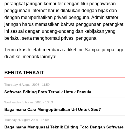
perangkat jaringan komputer dengan fitur pengawasan
penggunaan internet harus dilakukan dengan bijak dan
dengan memperhatikan privasi pengguna. Administrator
jaringan harus memastikan bahwa penggunaan perangkat
ini sesuai dengan undang-undang dan kebijakan yang
berlaku, serta menghormati privasi pengguna.
Terima kasih telah membaca artikel ini. Sampai jumpa lagi
di artikel menarik lainnya!
BERITA TERKAIT
Thursday, 6 August 2026 - 11:59
Software Editing Foto Terbaik Untuk Pemula
Wednesday, 5 August 2026 - 13:59
Bagaimana Cara Mengoptimalkan Url Untuk Seo?
Tuesday, 4 August 2026 - 15:59
Bagaimana Menguasai Teknik Editing Foto Dengan Software