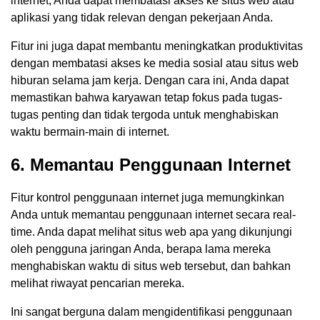
internet, Anda dapat membatasi akses ke situs web atau
aplikasi yang tidak relevan dengan pekerjaan Anda.
Fitur ini juga dapat membantu meningkatkan produktivitas
dengan membatasi akses ke media sosial atau situs web
hiburan selama jam kerja. Dengan cara ini, Anda dapat
memastikan bahwa karyawan tetap fokus pada tugas-
tugas penting dan tidak tergoda untuk menghabiskan
waktu bermain-main di internet.
6. Memantau Penggunaan Internet
Fitur kontrol penggunaan internet juga memungkinkan
Anda untuk memantau penggunaan internet secara real-
time. Anda dapat melihat situs web apa yang dikunjungi
oleh pengguna jaringan Anda, berapa lama mereka
menghabiskan waktu di situs web tersebut, dan bahkan
melihat riwayat pencarian mereka.
Ini sangat berguna dalam mengidentifikasi penggunaan