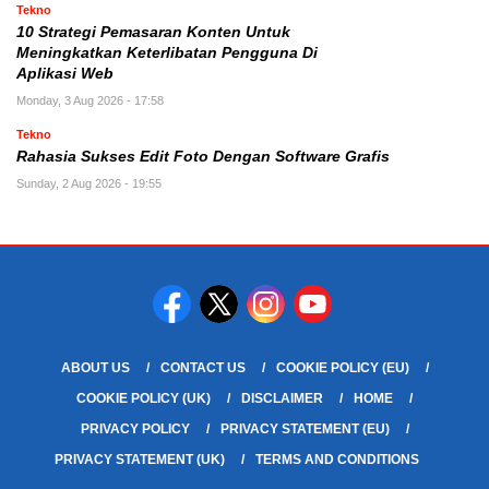
Tekno
10 Strategi Pemasaran Konten Untuk
Meningkatkan Keterlibatan Pengguna Di
Aplikasi Web
Monday, 3 Aug 2026 - 17:58
Tekno
Rahasia Sukses Edit Foto Dengan Software Grafis
Sunday, 2 Aug 2026 - 19:55
ABOUT US
CONTACT US
COOKIE POLICY (EU)
COOKIE POLICY (UK)
DISCLAIMER
HOME
PRIVACY POLICY
PRIVACY STATEMENT (EU)
PRIVACY STATEMENT (UK)
TERMS AND CONDITIONS