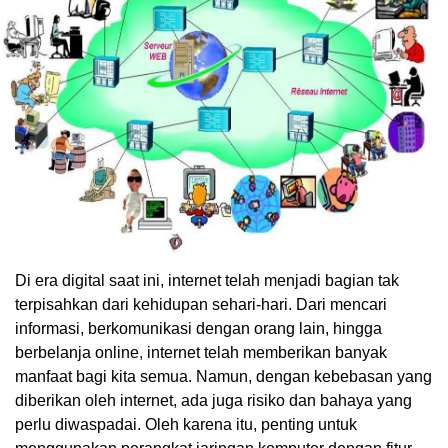
Di era digital saat ini, internet telah menjadi bagian tak
terpisahkan dari kehidupan sehari-hari. Dari mencari
informasi, berkomunikasi dengan orang lain, hingga
berbelanja online, internet telah memberikan banyak
manfaat bagi kita semua. Namun, dengan kebebasan yang
diberikan oleh internet, ada juga risiko dan bahaya yang
perlu diwaspadai. Oleh karena itu, penting untuk