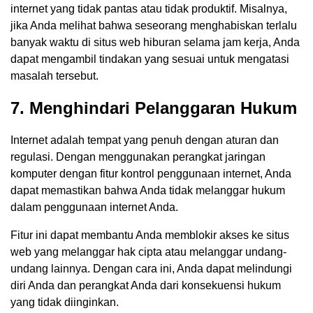
internet yang tidak pantas atau tidak produktif. Misalnya,
jika Anda melihat bahwa seseorang menghabiskan terlalu
banyak waktu di situs web hiburan selama jam kerja, Anda
dapat mengambil tindakan yang sesuai untuk mengatasi
masalah tersebut.
7. Menghindari Pelanggaran Hukum
Internet adalah tempat yang penuh dengan aturan dan
regulasi. Dengan menggunakan perangkat jaringan
komputer dengan fitur kontrol penggunaan internet, Anda
dapat memastikan bahwa Anda tidak melanggar hukum
dalam penggunaan internet Anda.
Fitur ini dapat membantu Anda memblokir akses ke situs
web yang melanggar hak cipta atau melanggar undang-
undang lainnya. Dengan cara ini, Anda dapat melindungi
diri Anda dan perangkat Anda dari konsekuensi hukum
yang tidak diinginkan.