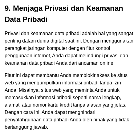
9. Menjaga Privasi dan Keamanan
Data Pribadi
Privasi dan keamanan data pribadi adalah hal yang sangat
penting dalam dunia digital saat ini. Dengan menggunakan
perangkat jaringan komputer dengan fitur kontrol
penggunaan internet, Anda dapat melindungi privasi dan
keamanan data pribadi Anda dari ancaman online.
Fitur ini dapat membantu Anda memblokir akses ke situs
web yang mengumpulkan informasi pribadi tanpa izin
Anda. Misalnya, situs web yang meminta Anda untuk
memasukkan informasi pribadi seperti nama lengkap,
alamat, atau nomor kartu kredit tanpa alasan yang jelas.
Dengan cara ini, Anda dapat menghindari
penyalahgunaan data pribadi Anda oleh pihak yang tidak
bertanggung jawab.