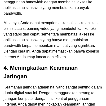
penggunaan bandwidth dengan membatasi akses ke
aplikasi atau situs web yang membutuhkan banyak
bandwidth.
Misalnya, Anda dapat memprioritaskan akses ke aplikasi
bisnis atau streaming video yang membutuhkan koneksi
yang stabil dan cepat, sementara membatasi akses ke
aplikasi atau situs web yang hanya menghabiskan
bandwidth tanpa memberikan manfaat yang signifikan.
Dengan cara ini, Anda dapat memastikan bahwa koneksi
internet Anda tetap lancar dan efisien.
4. Meningkatkan Keamanan
Jaringan
Keamanan jaringan adalah hal yang sangat penting dalam
dunia digital saat ini. Dengan menggunakan perangkat
jaringan komputer dengan fitur kontrol penggunaan
internet, Anda dapat meningkatkan keamanan jaringan