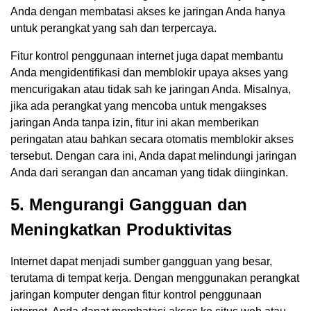
Anda dengan membatasi akses ke jaringan Anda hanya
untuk perangkat yang sah dan terpercaya.
Fitur kontrol penggunaan internet juga dapat membantu
Anda mengidentifikasi dan memblokir upaya akses yang
mencurigakan atau tidak sah ke jaringan Anda. Misalnya,
jika ada perangkat yang mencoba untuk mengakses
jaringan Anda tanpa izin, fitur ini akan memberikan
peringatan atau bahkan secara otomatis memblokir akses
tersebut. Dengan cara ini, Anda dapat melindungi jaringan
Anda dari serangan dan ancaman yang tidak diinginkan.
5. Mengurangi Gangguan dan
Meningkatkan Produktivitas
Internet dapat menjadi sumber gangguan yang besar,
terutama di tempat kerja. Dengan menggunakan perangkat
jaringan komputer dengan fitur kontrol penggunaan