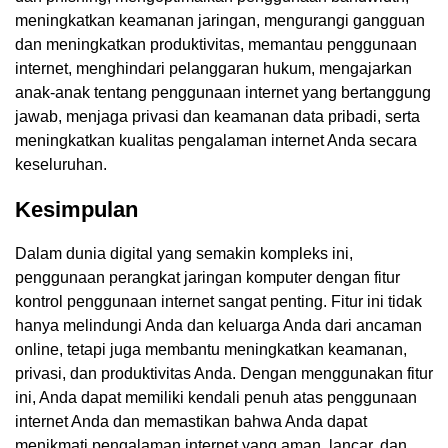
meningkatkan keamanan jaringan, mengurangi gangguan
dan meningkatkan produktivitas, memantau penggunaan
internet, menghindari pelanggaran hukum, mengajarkan
anak-anak tentang penggunaan internet yang bertanggung
jawab, menjaga privasi dan keamanan data pribadi, serta
meningkatkan kualitas pengalaman internet Anda secara
keseluruhan.
Kesimpulan
Dalam dunia digital yang semakin kompleks ini,
penggunaan perangkat jaringan komputer dengan fitur
kontrol penggunaan internet sangat penting. Fitur ini tidak
hanya melindungi Anda dan keluarga Anda dari ancaman
online, tetapi juga membantu meningkatkan keamanan,
privasi, dan produktivitas Anda. Dengan menggunakan fitur
ini, Anda dapat memiliki kendali penuh atas penggunaan
internet Anda dan memastikan bahwa Anda dapat
menikmati pengalaman internet yang aman, lancar, dan