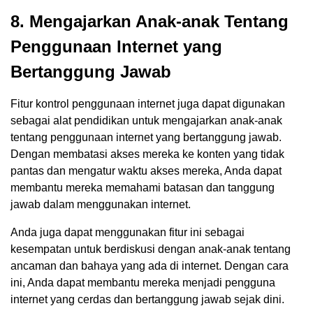
8. Mengajarkan Anak-anak Tentang
Penggunaan Internet yang
Bertanggung Jawab
Fitur kontrol penggunaan internet juga dapat digunakan
sebagai alat pendidikan untuk mengajarkan anak-anak
tentang penggunaan internet yang bertanggung jawab.
Dengan membatasi akses mereka ke konten yang tidak
pantas dan mengatur waktu akses mereka, Anda dapat
membantu mereka memahami batasan dan tanggung
jawab dalam menggunakan internet.
Anda juga dapat menggunakan fitur ini sebagai
kesempatan untuk berdiskusi dengan anak-anak tentang
ancaman dan bahaya yang ada di internet. Dengan cara
ini, Anda dapat membantu mereka menjadi pengguna
internet yang cerdas dan bertanggung jawab sejak dini.