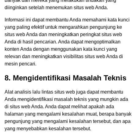
banyak dari mereka yang melakukan tindakan yang
diinginkan setelah menemukan situs web Anda.
Informasi ini dapat membantu Anda memahami kata kunci
yang paling efektif untuk mengarahkan pengunjung ke
situs web Anda dan meningkatkan peringkat situs web
Anda di hasil pencarian. Anda dapat mengoptimalkan
konten Anda dengan menggunakan kata kunci yang
relevan dan meningkatkan visibilitas situs web Anda di
mesin pencari.
8. Mengidentifikasi Masalah Teknis
Alat analisis lalu lintas situs web juga dapat membantu
Anda mengidentifikasi masalah teknis yang mungkin ada
di situs web Anda. Anda dapat melihat apakah ada
halaman yang mengalami kesalahan muat, berapa banyak
pengunjung yang mengalami kesalahan tersebut, dan apa
yang menyebabkan kesalahan tersebut.