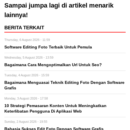
Sampai jumpa lagi di artikel menarik
lainnya!
BERITA TERKAIT
Thursday, 6 August 2026 - 11:59
Software Editing Foto Terbaik Untuk Pemula
Wednesday, 5 August 2026 - 13:59
Bagaimana Cara Mengoptimalkan Url Untuk Seo?
Tuesday, 4 August 2026 - 15:59
Bagaimana Menguasai Teknik Editing Foto Dengan Software
Grafis
Monday, 3 August 2026 - 17:58
10 Strategi Pemasaran Konten Untuk Meningkatkan
Keterlibatan Pengguna Di Aplikasi Web
Sunday, 2 August 2026 - 19:55
Rahasia Sukses Edit Foto Dengan Software Grafis