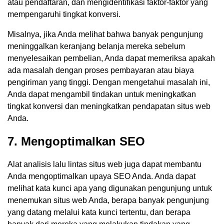
atau pendaftaran, dan mengidentifikasi faktor-faktor yang
mempengaruhi tingkat konversi.
Misalnya, jika Anda melihat bahwa banyak pengunjung
meninggalkan keranjang belanja mereka sebelum
menyelesaikan pembelian, Anda dapat memeriksa apakah
ada masalah dengan proses pembayaran atau biaya
pengiriman yang tinggi. Dengan mengetahui masalah ini,
Anda dapat mengambil tindakan untuk meningkatkan
tingkat konversi dan meningkatkan pendapatan situs web
Anda.
7. Mengoptimalkan SEO
Alat analisis lalu lintas situs web juga dapat membantu
Anda mengoptimalkan upaya SEO Anda. Anda dapat
melihat kata kunci apa yang digunakan pengunjung untuk
menemukan situs web Anda, berapa banyak pengunjung
yang datang melalui kata kunci tertentu, dan berapa