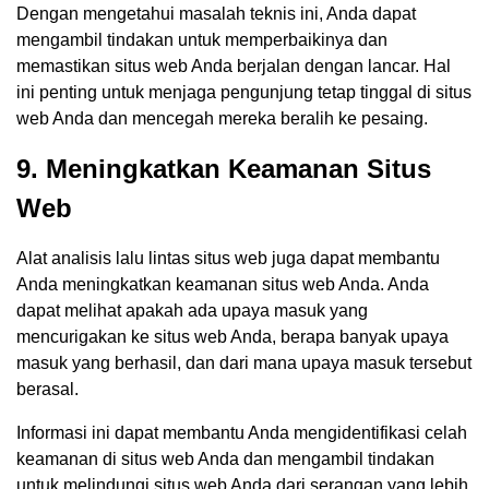
Dengan mengetahui masalah teknis ini, Anda dapat
mengambil tindakan untuk memperbaikinya dan
memastikan situs web Anda berjalan dengan lancar. Hal
ini penting untuk menjaga pengunjung tetap tinggal di situs
web Anda dan mencegah mereka beralih ke pesaing.
9. Meningkatkan Keamanan Situs
Web
Alat analisis lalu lintas situs web juga dapat membantu
Anda meningkatkan keamanan situs web Anda. Anda
dapat melihat apakah ada upaya masuk yang
mencurigakan ke situs web Anda, berapa banyak upaya
masuk yang berhasil, dan dari mana upaya masuk tersebut
berasal.
Informasi ini dapat membantu Anda mengidentifikasi celah
keamanan di situs web Anda dan mengambil tindakan
untuk melindungi situs web Anda dari serangan yang lebih