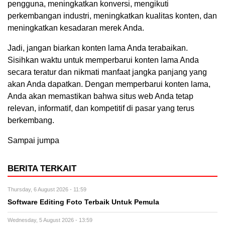
pengguna, meningkatkan konversi, mengikuti
perkembangan industri, meningkatkan kualitas konten, dan
meningkatkan kesadaran merek Anda.
Jadi, jangan biarkan konten lama Anda terabaikan.
Sisihkan waktu untuk memperbarui konten lama Anda
secara teratur dan nikmati manfaat jangka panjang yang
akan Anda dapatkan. Dengan memperbarui konten lama,
Anda akan memastikan bahwa situs web Anda tetap
relevan, informatif, dan kompetitif di pasar yang terus
berkembang.
Sampai jumpa
BERITA TERKAIT
Thursday, 6 August 2026 - 11:59
Software Editing Foto Terbaik Untuk Pemula
Wednesday, 5 August 2026 - 13:59