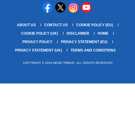
ABOUT US
CONTACT US
COOKIE POLICY (EU)
COOKIE POLICY (UK)
DISCLAIMER
HOME
PRIVACY POLICY
PRIVACY STATEMENT (EU)
PRIVACY STATEMENT (UK)
TERMS AND CONDITIONS
COPYRIGHT © 2026 NEWS TRIBUN - ALL RIGHTS RESERVED