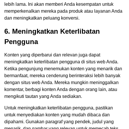
lebih lama. Ini akan memberi Anda kesempatan untuk
memperkenalkan mereka pada produk atau layanan Anda
dan meningkatkan peluang konversi.
6. Meningkatkan Keterlibatan
Pengguna
Konten yang diperbarui dan relevan juga dapat
meningkatkan keterlibatan pengguna di situs web Anda.
Ketika pengunjung menemukan konten yang menarik dan
bermanfaat, mereka cenderung berinteraksi lebih banyak
dengan situs web Anda. Mereka mungkin meninggalkan
komentar, berbagi konten Anda dengan orang lain, atau
mengikuti tautan yang Anda sediakan.
Untuk meningkatkan keterlibatan pengguna, pastikan
untuk menyediakan konten yang mudah dibaca dan
dipahami. Gunakan paragraf yang pendek, judul yang
menarik, dan gambar yang relevan untuk memecah teks