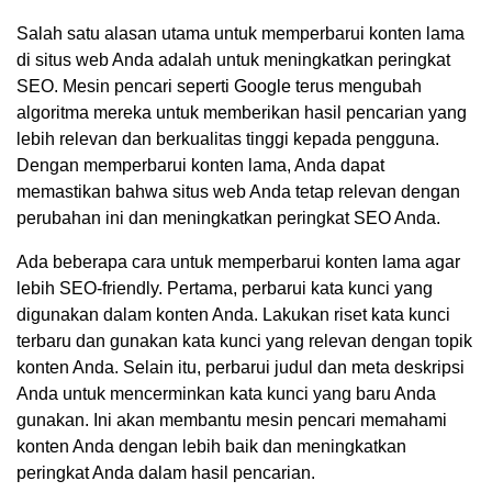
Salah satu alasan utama untuk memperbarui konten lama
di situs web Anda adalah untuk meningkatkan peringkat
SEO. Mesin pencari seperti Google terus mengubah
algoritma mereka untuk memberikan hasil pencarian yang
lebih relevan dan berkualitas tinggi kepada pengguna.
Dengan memperbarui konten lama, Anda dapat
memastikan bahwa situs web Anda tetap relevan dengan
perubahan ini dan meningkatkan peringkat SEO Anda.
Ada beberapa cara untuk memperbarui konten lama agar
lebih SEO-friendly. Pertama, perbarui kata kunci yang
digunakan dalam konten Anda. Lakukan riset kata kunci
terbaru dan gunakan kata kunci yang relevan dengan topik
konten Anda. Selain itu, perbarui judul dan meta deskripsi
Anda untuk mencerminkan kata kunci yang baru Anda
gunakan. Ini akan membantu mesin pencari memahami
konten Anda dengan lebih baik dan meningkatkan
peringkat Anda dalam hasil pencarian.