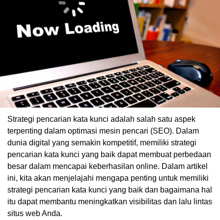
Strategi pencarian kata kunci adalah salah satu aspek
terpenting dalam optimasi mesin pencari (SEO). Dalam
dunia digital yang semakin kompetitif, memiliki strategi
pencarian kata kunci yang baik dapat membuat perbedaan
besar dalam mencapai keberhasilan online. Dalam artikel
ini, kita akan menjelajahi mengapa penting untuk memiliki
strategi pencarian kata kunci yang baik dan bagaimana hal
itu dapat membantu meningkatkan visibilitas dan lalu lintas
situs web Anda.