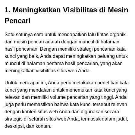
1. Meningkatkan Visibilitas di Mesin
Pencari
Satu-satunya cara untuk mendapatkan lalu lintas organik
dari mesin pencari adalah dengan muncul di halaman
hasil pencarian. Dengan memiliki strategi pencarian kata
kunci yang baik, Anda dapat meningkatkan peluang untuk
muncul di halaman pertama hasil pencarian, yang akan
meningkatkan visibilitas situs web Anda.
Untuk mencapai ini, Anda perlu melakukan penelitian kata
kunci yang mendalam untuk menemukan kata kunci yang
relevan dan memiliki volume pencarian yang tinggi. Anda
juga perlu memastikan bahwa kata kunci tersebut relevan
dengan konten situs web Anda dan digunakan secara
strategis di seluruh situs web Anda, termasuk dalam judul,
deskripsi, dan konten.