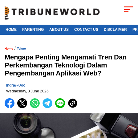
HOME
PARENTING
ABOUT US
CONTACT US
DISCLAIMER
PR
/
Home
Tekno
Mengapa Penting Mengamati Tren Dan
Perkembangan Teknologi Dalam
Pengembangan Aplikasi Web?
Indra@joo
Wednesday, 3 June 2026