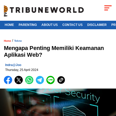
HOME
PARENTING
ABOUT US
CONTACT US
DISCLAIMER
PR
/
Home
Tekno
Mengapa Penting Memiliki Keamanan
Aplikasi Web?
Indra@joo
Thursday, 25 April 2024