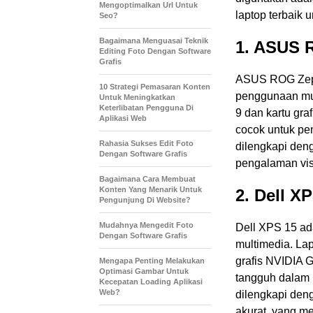
Mengoptimalkan Url Untuk
laptop terbaik
Seo?
Bagaimana Menguasai Teknik
1. ASUS 
Editing Foto Dengan Software
Grafis
ASUS ROG Zephy
10 Strategi Pemasaran Konten
penggunaan mul
Untuk Meningkatkan
Keterlibatan Pengguna Di
9 dan kartu gr
Aplikasi Web
cocok untuk peng
Rahasia Sukses Edit Foto
dilengkapi deng
Dengan Software Grafis
pengalaman vis
Bagaimana Cara Membuat
Konten Yang Menarik Untuk
2. Dell X
Pengunjung Di Website?
Mudahnya Mengedit Foto
Dell XPS 15 ad
Dengan Software Grafis
multimedia. Lap
grafis NVIDIA 
Mengapa Penting Melakukan
Optimasi Gambar Untuk
tangguh dalam m
Kecepatan Loading Aplikasi
Web?
dilengkapi deng
akurat, yang me