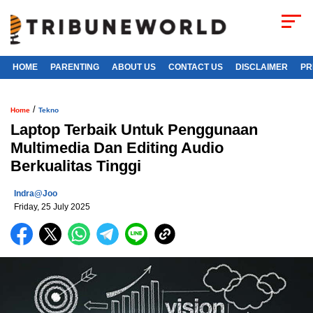
HOME
PARENTING
ABOUT US
CONTACT US
DISCLAIMER
PR
/
Home
Tekno
Laptop Terbaik Untuk Penggunaan
Multimedia Dan Editing Audio
Berkualitas Tinggi
Indra@joo
Friday, 25 July 2025