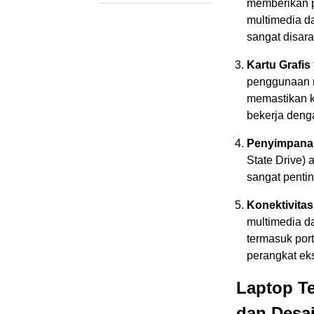
memberikan p
multimedia da
sangat disar
Kartu Grafis
penggunaan mu
memastikan k
bekerja denga
Penyimpana
State Drive) 
sangat pentin
Konektivita
multimedia da
termasuk por
perangkat eks
Laptop T
dan Desai