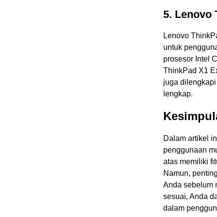
5. Lenovo
Lenovo ThinkPa
untuk pengguna
prosesor Intel 
ThinkPad X1 Ex
juga dilengkap
lengkap.
Kesimpul
Dalam artikel i
penggunaan mult
atas memiliki f
Namun, penting
Anda sebelum m
sesuai, Anda da
dalam pengguna