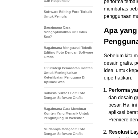
Dan Responsif?
performa terbai
membahas bebe
Software Editing Foto Terbaik
penggunaan mul
Untuk Pemula
Bagaimana Cara
Apa yang
Mengoptimalkan Url Untuk
Seo?
Pengguna
Bagaimana Menguasai Teknik
Editing Foto Dengan Software
Sebelum kita m
Grafis
desain grafis,
10 Strategi Pemasaran Konten
ideal untuk kep
Untuk Meningkatkan
diperhatikan:
Keterlibatan Pengguna Di
Aplikasi Web
Performa ya
Rahasia Sukses Edit Foto
dan desain g
Dengan Software Grafis
besar. Hal i
Bagaimana Cara Membuat
aplikasi bera
Konten Yang Menarik Untuk
Pengunjung Di Website?
Premiere den
Mudahnya Mengedit Foto
Resolusi Lay
Dengan Software Grafis