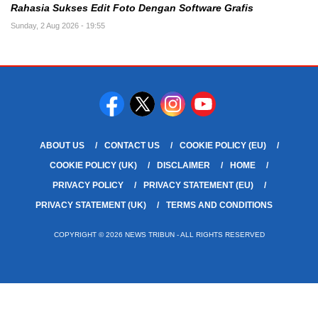
Rahasia Sukses Edit Foto Dengan Software Grafis
Sunday, 2 Aug 2026 - 19:55
ABOUT US
CONTACT US
COOKIE POLICY (EU)
COOKIE POLICY (UK)
DISCLAIMER
HOME
PRIVACY POLICY
PRIVACY STATEMENT (EU)
PRIVACY STATEMENT (UK)
TERMS AND CONDITIONS
COPYRIGHT © 2026 NEWS TRIBUN - ALL RIGHTS RESERVED