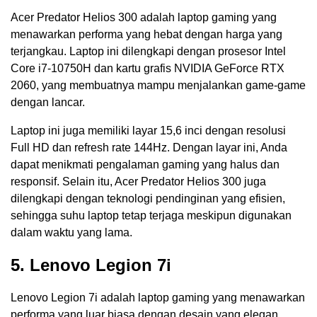
Acer Predator Helios 300 adalah laptop gaming yang
menawarkan performa yang hebat dengan harga yang
terjangkau. Laptop ini dilengkapi dengan prosesor Intel
Core i7-10750H dan kartu grafis NVIDIA GeForce RTX
2060, yang membuatnya mampu menjalankan game-game
dengan lancar.
Laptop ini juga memiliki layar 15,6 inci dengan resolusi
Full HD dan refresh rate 144Hz. Dengan layar ini, Anda
dapat menikmati pengalaman gaming yang halus dan
responsif. Selain itu, Acer Predator Helios 300 juga
dilengkapi dengan teknologi pendinginan yang efisien,
sehingga suhu laptop tetap terjaga meskipun digunakan
dalam waktu yang lama.
5. Lenovo Legion 7i
Lenovo Legion 7i adalah laptop gaming yang menawarkan
performa yang luar biasa dengan desain yang elegan.