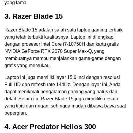
yang lama.
3. Razer Blade 15
Razer Blade 15 adalah salah satu laptop gaming terbaik
yang telah terbukti kualitasnya. Laptop ini dilengkapi
dengan prosesor Intel Core i7-10750H dan kartu grafis
NVIDIA GeForce RTX 2070 Super Max-Q, yang
membuatnya mampu menjalankan game-game dengan
grafis yang memukau.
Laptop ini juga memiliki layar 15,6 inci dengan resolusi
Full HD dan refresh rate 144Hz. Dengan layar ini, Anda
dapat menikmati pengalaman gaming yang halus dan
detail. Selain itu, Razer Blade 15 juga memiliki desain
yang tipis dan ringan, sehingga mudah dibawa-bawa saat
bepergian.
4. Acer Predator Helios 300