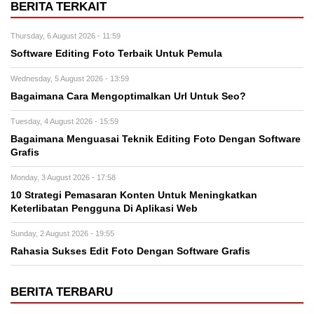
BERITA TERKAIT
Thursday, 6 August 2026 - 11:59
Software Editing Foto Terbaik Untuk Pemula
Wednesday, 5 August 2026 - 13:59
Bagaimana Cara Mengoptimalkan Url Untuk Seo?
Tuesday, 4 August 2026 - 15:59
Bagaimana Menguasai Teknik Editing Foto Dengan Software
Grafis
Monday, 3 August 2026 - 17:58
10 Strategi Pemasaran Konten Untuk Meningkatkan
Keterlibatan Pengguna Di Aplikasi Web
Sunday, 2 August 2026 - 19:55
Rahasia Sukses Edit Foto Dengan Software Grafis
BERITA TERBARU