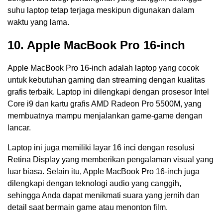
suhu laptop tetap terjaga meskipun digunakan dalam
waktu yang lama.
10. Apple MacBook Pro 16-inch
Apple MacBook Pro 16-inch adalah laptop yang cocok
untuk kebutuhan gaming dan streaming dengan kualitas
grafis terbaik. Laptop ini dilengkapi dengan prosesor Intel
Core i9 dan kartu grafis AMD Radeon Pro 5500M, yang
membuatnya mampu menjalankan game-game dengan
lancar.
Laptop ini juga memiliki layar 16 inci dengan resolusi
Retina Display yang memberikan pengalaman visual yang
luar biasa. Selain itu, Apple MacBook Pro 16-inch juga
dilengkapi dengan teknologi audio yang canggih,
sehingga Anda dapat menikmati suara yang jernih dan
detail saat bermain game atau menonton film.