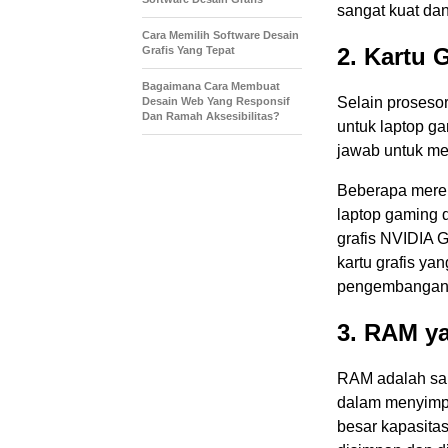
sangat kuat da
Cara Memilih Software Desain
2. Kartu 
Grafis Yang Tepat
Bagaimana Cara Membuat
Selain prosesor
Desain Web Yang Responsif
Dan Ramah Aksesibilitas?
untuk laptop g
jawab untuk me
Beberapa merek
laptop gaming 
grafis NVIDIA
kartu grafis ya
pengembangan 
3. RAM y
RAM adalah sal
dalam menyimpa
besar kapasita