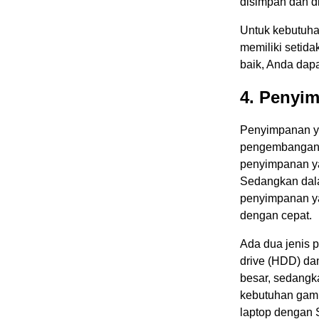
disimpan dan d
Untuk kebutuha
memiliki setid
baik, Anda dap
4. Penyi
Penyimpanan ya
pengembangan 
penyimpanan ya
Sedangkan dal
penyimpanan ya
dengan cepat.
Ada dua jenis 
drive (HDD) dan
besar, sedangk
kebutuhan gami
laptop dengan