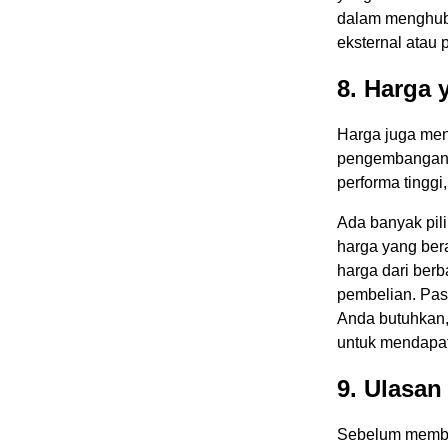
dalam menghubu
eksternal atau 
8. Harga 
Harga juga men
pengembangan a
performa tinggi
Ada banyak pil
harga yang ber
harga dari ber
pembelian. Pas
Anda butuhkan,
untuk mendapat
9. Ulasa
Sebelum membel