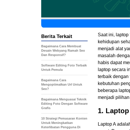
Saat ini, lapto
Berita Terkait
kehidupan sehari
Bagaimana Cara Membuat
menjadi alat ya
Desain Webyang Ramah Seo
Dan Responsif?
masalah dengan 
habis dapat men
Software Editing Foto Terbaik
laptop secara i
Untuk Pemula
terbaik dengan
Bagaimana Cara
kebutuhan peng
Mengoptimalkan Url Untuk
Seo?
beberapa laptop
menjadi pilihan
Bagaimana Menguasai Teknik
Editing Foto Dengan Software
Grafis
1. Laptop
10 Strategi Pemasaran Konten
Untuk Meningkatkan
Laptop A adalah
Keterlibatan Pengguna Di