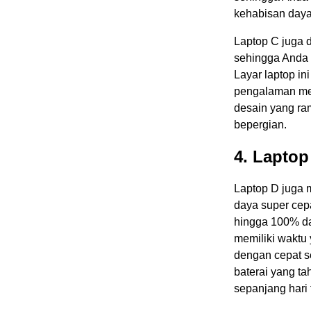
kehabisan daya
Laptop C juga 
sehingga Anda 
Layar laptop in
pengalaman meno
desain yang ra
bepergian.
4. Laptop
Laptop D juga m
daya super cepa
hingga 100% dal
memiliki waktu 
dengan cepat se
baterai yang t
sepanjang hari