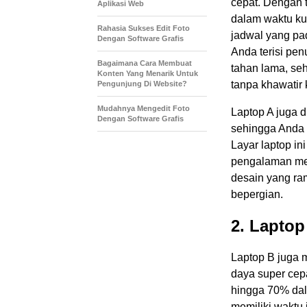
cepat. Dengan t
Aplikasi Web
dalam waktu kur
Rahasia Sukses Edit Foto
jadwal yang pa
Dengan Software Grafis
Anda terisi pen
Bagaimana Cara Membuat
tahan lama, se
Konten Yang Menarik Untuk
tanpa khawatir
Pengunjung Di Website?
Mudahnya Mengedit Foto
Laptop A juga 
Dengan Software Grafis
sehingga Anda 
Layar laptop in
pengalaman meno
desain yang ra
bepergian.
2. Laptop
Laptop B juga m
daya super cepa
hingga 70% dala
memiliki waktu 