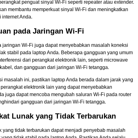
angkat penguat sinyal Wi-Fi seperti repeater atau extender.
akan membantu memperkuat sinyal Wi-Fi dan meningkatkan
i internet Anda.
uan pada Jaringan Wi-Fi
jaringan Wi-Fi juga dapat menyebabkan masalah koneksi
tidak stabil pada laptop Anda. Beberapa gangguan yang umum
nterferensi dari perangkat elektronik lain, seperti microwave
rkabel, dan gangguan dari jaringan Wi-Fi tetangga.
i masalah ini, pastikan laptop Anda berada dalam jarak yang
i perangkat elektronik lain yang dapat menyebabkan
Anda juga dapat mencoba mengubah saluran Wi-Fi pada router
ghindari gangguan dari jaringan Wi-Fi tetangga.
kat Lunak yang Tidak Terbarukan
k yang tidak terbarukan dapat menjadi penyebab masalah
t yang tidak stabil pada laptop Anda. Pastikan Anda selalu