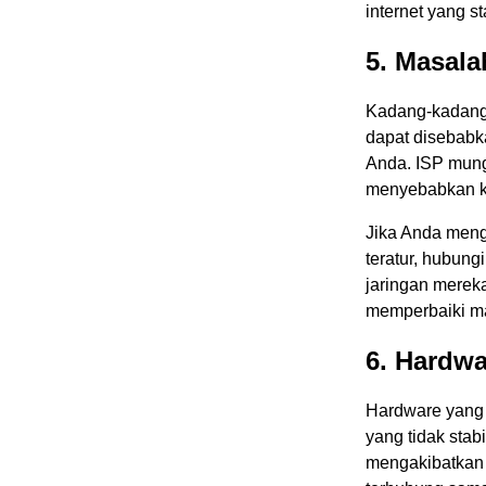
internet yang st
5. Masal
Kadang-kadang, 
dapat disebabk
Anda. ISP mung
menyebabkan kon
Jika Anda menga
teratur, hubun
jaringan merek
memperbaiki ma
6. Hardw
Hardware yang 
yang tidak stab
mengakibatkan k