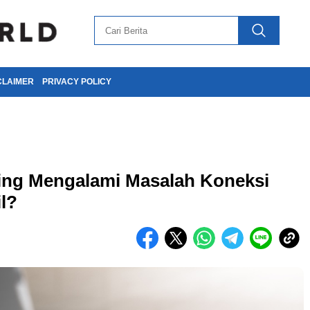
CLAIMER
PRIVACY POLICY
ing Mengalami Masalah Koneksi
il?