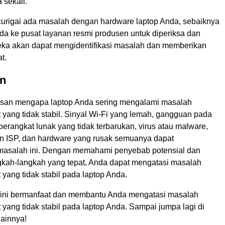
 sekali.
urigai ada masalah dengan hardware laptop Anda, sebaiknya
da ke pusat layanan resmi produsen untuk diperiksa dan
reka akan dapat mengidentifikasi masalah dan memberikan
t.
n
asan mengapa laptop Anda sering mengalami masalah
t yang tidak stabil. Sinyal Wi-Fi yang lemah, gangguan pada
 perangkat lunak yang tidak terbarukan, virus atau malware,
 ISP, dan hardware yang rusak semuanya dapat
asalah ini. Dengan memahami penyebab potensial dan
kah-langkah yang tepat, Anda dapat mengatasi masalah
t yang tidak stabil pada laptop Anda.
 ini bermanfaat dan membantu Anda mengatasi masalah
t yang tidak stabil pada laptop Anda. Sampai jumpa lagi di
lainnya!