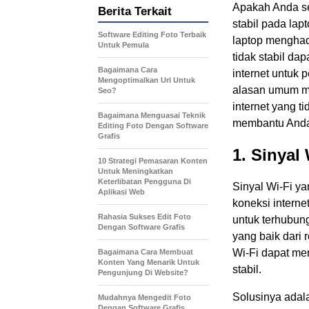
Apakah Anda se
Berita Terkait
stabil pada lap
Software Editing Foto Terbaik
laptop menghada
Untuk Pemula
tidak stabil d
Bagaimana Cara
internet untuk 
Mengoptimalkan Url Untuk
alasan umum m
Seo?
internet yang t
Bagaimana Menguasai Teknik
membantu Anda 
Editing Foto Dengan Software
Grafis
1. Sinyal
10 Strategi Pemasaran Konten
Untuk Meningkatkan
Keterlibatan Pengguna Di
Sinyal Wi-Fi y
Aplikasi Web
koneksi interne
Rahasia Sukses Edit Foto
untuk terhubung
Dengan Software Grafis
yang baik dari r
Wi-Fi dapat me
Bagaimana Cara Membuat
Konten Yang Menarik Untuk
stabil.
Pengunjung Di Website?
Solusinya adal
Mudahnya Mengedit Foto
Dengan Software Grafis