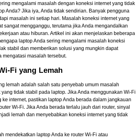
ring mengalami masalah dengan koneksi internet yang tidak
top Anda? Jika iya, Anda tidak sendirian. Banyak pengguna
pi masalah ini setiap hari. Masalah koneksi internet yang
apat sangat mengganggu, terutama jika Anda mengandalkan
pekerjaan atau hiburan. Artikel ini akan menjelaskan beberapa
engapa laptop Anda sering mengalami masalah koneksi
idak stabil dan memberikan solusi yang mungkin dapat
mengatasi masalah tersebut.
 Wi-Fi yang Lemah
ang lemah adalah salah satu penyebab umum masalah
t yang tidak stabil pada laptop. Jika Anda menggunakan Wi-Fi
 ke internet, pastikan laptop Anda berada dalam jangkauan
outer Wi-Fi. Jika Anda berada terlalu jauh dari router, sinyal
njadi lemah dan menyebabkan koneksi internet yang tidak
ah mendekatkan laptop Anda ke router Wi-Fi atau