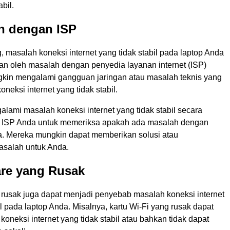
abil.
ah dengan ISP
masalah koneksi internet yang tidak stabil pada laptop Anda
an oleh masalah dengan penyedia layanan internet (ISP)
kin mengalami gangguan jaringan atau masalah teknis yang
eksi internet yang tidak stabil.
lami masalah koneksi internet yang tidak stabil secara
gi ISP Anda untuk memeriksa apakah ada masalah dengan
a. Mereka mungkin dapat memberikan solusi atau
salah untuk Anda.
are yang Rusak
rusak juga dapat menjadi penyebab masalah koneksi internet
il pada laptop Anda. Misalnya, kartu Wi-Fi yang rusak dapat
oneksi internet yang tidak stabil atau bahkan tidak dapat