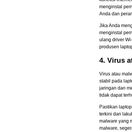
menginstal pem
Anda dan perang
Jika Anda menga
menginstal pem
ulang driver Wi
produsen lapto
4. Virus 
Virus atau mal
stabil pada la
jaringan dan me
tidak dapat ter
Pastikan laptop
terkini dan lak
malware yang m
malware, seger