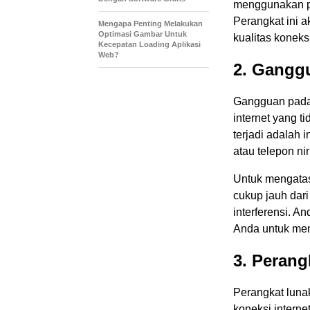
menggunakan per
Perangkat ini 
Mengapa Penting Melakukan
Optimasi Gambar Untuk
kualitas koneks
Kecepatan Loading Aplikasi
Web?
2. Gangg
Gangguan pada 
internet yang 
terjadi adalah i
atau telepon ni
Untuk mengatas
cukup jauh dar
interferensi. 
Anda untuk men
3. Perang
Perangkat luna
koneksi interne