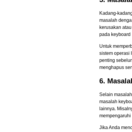
Kadang-kadang,
masalah dengan
kerusakan atau 
pada keyboard 
Untuk memperba
sistem operasi
penting sebelum
menghapus semu
6. Masal
Selain masalah
masalah keyboa
lainnya. Misal
mempengaruhi k
Jika Anda menc