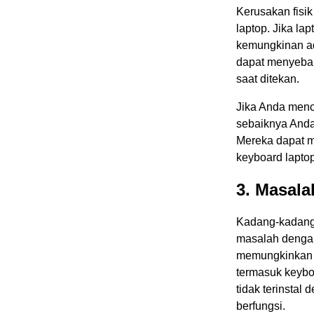
Kerusakan fisi
laptop. Jika la
kemungkinan ad
dapat menyebab
saat ditekan.
Jika Anda menc
sebaiknya Anda
Mereka dapat m
keyboard lapto
3. Masala
Kadang-kadang,
masalah dengan
memungkinkan 
termasuk keyboa
tidak terinstal
berfungsi.