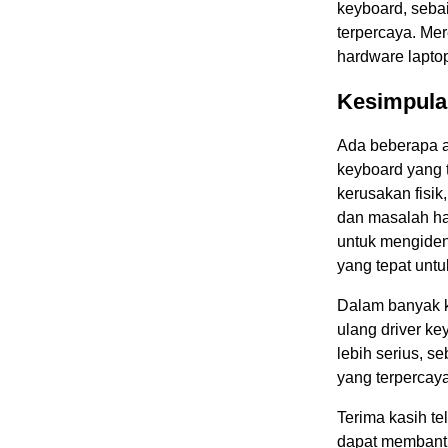
keyboard, seba
terpercaya. Me
hardware lapt
Kesimpula
Ada beberapa 
keyboard yang 
kerusakan fisik
dan masalah ha
untuk mengiden
yang tepat unt
Dalam banyak k
ulang driver k
lebih serius, 
yang terpercaya
Terima kasih te
dapat membant