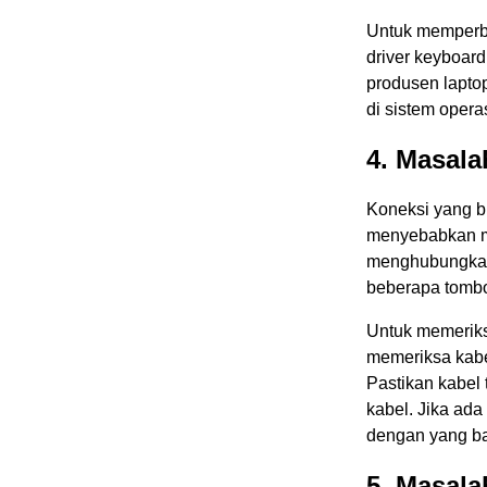
Untuk memperba
driver keyboard
produsen lapto
di sistem opera
4. Masala
Koneksi yang b
menyebabkan ma
menghubungkan 
beberapa tombo
Untuk memeriks
memeriksa kab
Pastikan kabel 
kabel. Jika ad
dengan yang ba
5. Masala