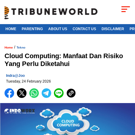
HOME
PARENTING
ABOUT US
CONTACT US
DISCLAIMER
PR
/
Home
Tekno
Cloud Computing: Manfaat Dan Risiko
Yang Perlu Diketahui
Indra@joo
Tuesday, 24 February 2026