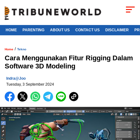
HOME
PARENTING
ABOUT US
CONTACT US
DISCLAIMER
PR
/
Home
Tekno
Cara Menggunakan Fitur Rigging Dalam
Software 3D Modeling
Indra@joo
Tuesday, 3 September 2024