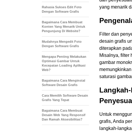
yang menarik d
Rahasia Sukses Edit Foto
Dengan Software Grafis
Pengenal
Bagaimana Cara Membuat
Konten Yang Menarik Untuk
Pengunjung Di Website?
Filter dan pen
desain grafis u
Mudahnya Mengedit Foto
Dengan Software Grafis
diterapkan pad
Misalnya, filt
Mengapa Penting Melakukan
Optimasi Gambar Untuk
gambar monokro
Kecepatan Loading Aplikasi
memungkinkan A
Web?
saturasi gamba
Bagaimana Cara Menginstal
Software Desain Grafis
Langkah-
Cara Memilih Software Desain
Penyesua
Grafis Yang Tepat
Bagaimana Cara Membuat
Untuk mengguna
Desain Web Yang Responsif
Dan Ramah Aksesibilitas?
grafis, Anda pe
langkah-langka