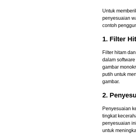
Untuk memberik
penyesuaian wa
contoh penggu
1. Filter H
Filter hitam da
dalam software 
gambar monokro
putih untuk me
gambar.
2. Penyes
Penyesuaian k
tingkat kecera
penyesuaian ini
untuk meningka