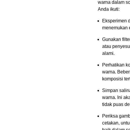
warna dalam sof
Anda ikuti:
Eksperimen d
menemukan ef
Gunakan filte
atau penyesu
alami.
Perhatikan k
warna. Beber
komposisi ter
Simpan salin
warna. Ini ak
tidak puas de
Periksa gamba
cetakan, untu
baik dalam s