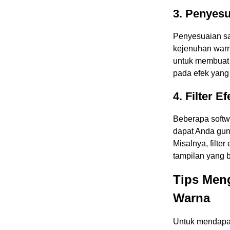
3. Penyesu
Penyesuaian sa
kejenuhan war
untuk membuat 
pada efek yang 
4. Filter 
Beberapa softwa
dapat Anda gun
Misalnya, filte
tampilan yang 
Tips Men
Warna
Untuk mendapat