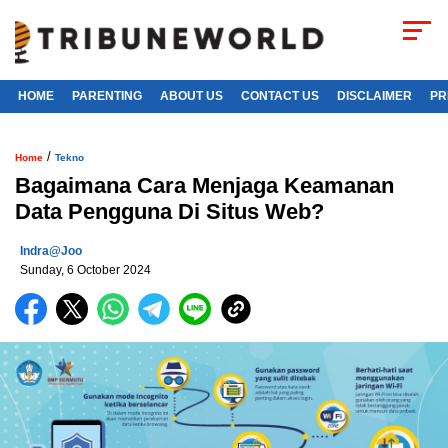
HOME
PARENTING
ABOUT US
CONTACT US
DISCLAIMER
PR
/
Home
Tekno
Bagaimana Cara Menjaga Keamanan
Data Pengguna Di Situs Web?
Indra@joo
Sunday, 6 October 2024