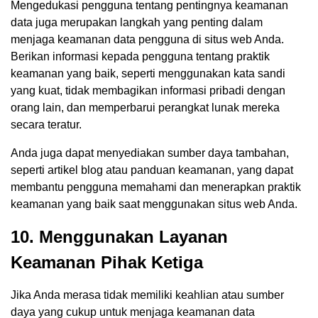
Mengedukasi pengguna tentang pentingnya keamanan
data juga merupakan langkah yang penting dalam
menjaga keamanan data pengguna di situs web Anda.
Berikan informasi kepada pengguna tentang praktik
keamanan yang baik, seperti menggunakan kata sandi
yang kuat, tidak membagikan informasi pribadi dengan
orang lain, dan memperbarui perangkat lunak mereka
secara teratur.
Anda juga dapat menyediakan sumber daya tambahan,
seperti artikel blog atau panduan keamanan, yang dapat
membantu pengguna memahami dan menerapkan praktik
keamanan yang baik saat menggunakan situs web Anda.
10. Menggunakan Layanan
Keamanan Pihak Ketiga
Jika Anda merasa tidak memiliki keahlian atau sumber
daya yang cukup untuk menjaga keamanan data