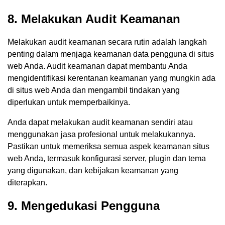
8. Melakukan Audit Keamanan
Melakukan audit keamanan secara rutin adalah langkah
penting dalam menjaga keamanan data pengguna di situs
web Anda. Audit keamanan dapat membantu Anda
mengidentifikasi kerentanan keamanan yang mungkin ada
di situs web Anda dan mengambil tindakan yang
diperlukan untuk memperbaikinya.
Anda dapat melakukan audit keamanan sendiri atau
menggunakan jasa profesional untuk melakukannya.
Pastikan untuk memeriksa semua aspek keamanan situs
web Anda, termasuk konfigurasi server, plugin dan tema
yang digunakan, dan kebijakan keamanan yang
diterapkan.
9. Mengedukasi Pengguna