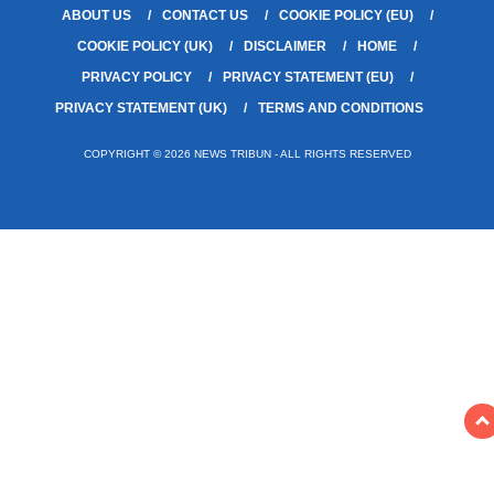
ABOUT US
CONTACT US
COOKIE POLICY (EU)
COOKIE POLICY (UK)
DISCLAIMER
HOME
PRIVACY POLICY
PRIVACY STATEMENT (EU)
PRIVACY STATEMENT (UK)
TERMS AND CONDITIONS
COPYRIGHT © 2026 NEWS TRIBUN - ALL RIGHTS RESERVED