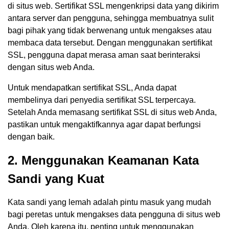
di situs web. Sertifikat SSL mengenkripsi data yang dikirim
antara server dan pengguna, sehingga membuatnya sulit
bagi pihak yang tidak berwenang untuk mengakses atau
membaca data tersebut. Dengan menggunakan sertifikat
SSL, pengguna dapat merasa aman saat berinteraksi
dengan situs web Anda.
Untuk mendapatkan sertifikat SSL, Anda dapat
membelinya dari penyedia sertifikat SSL terpercaya.
Setelah Anda memasang sertifikat SSL di situs web Anda,
pastikan untuk mengaktifkannya agar dapat berfungsi
dengan baik.
2. Menggunakan Keamanan Kata
Sandi yang Kuat
Kata sandi yang lemah adalah pintu masuk yang mudah
bagi peretas untuk mengakses data pengguna di situs web
Anda. Oleh karena itu, penting untuk menggunakan