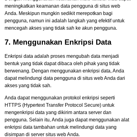
meningkatkan keamanan data pengguna di situs web
Anda. Meskipun mungkin sedikit merepotkan bagi
pengguna, namun ini adalah langkah yang efektif untuk
mencegah akses yang tidak sah ke akun pengguna.
7. Menggunakan Enkripsi Data
Enkripsi data adalah proses mengubah data menjadi
bentuk yang tidak dapat dibaca oleh pihak yang tidak
berwenang. Dengan menggunakan enkripsi data, Anda
dapat melindungi data pengguna di situs web Anda dari
akses yang tidak sah.
Anda dapat menggunakan protokol enkripsi seperti
HTTPS (Hypertext Transfer Protocol Secure) untuk
mengenkripsi data yang dikirim antara server dan
pengguna. Selain itu, Anda juga dapat menggunakan alat
enkripsi data tambahan untuk melindungi data yang
disimpan di server situs web Anda.