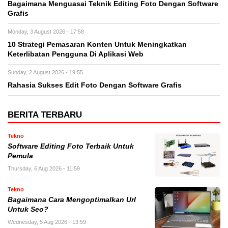
Bagaimana Menguasai Teknik Editing Foto Dengan Software
Grafis
Monday, 3 August 2026 - 17:58
10 Strategi Pemasaran Konten Untuk Meningkatkan
Keterlibatan Pengguna Di Aplikasi Web
Sunday, 2 August 2026 - 19:55
Rahasia Sukses Edit Foto Dengan Software Grafis
BERITA TERBARU
Tekno
Software Editing Foto Terbaik Untuk
Pemula
Thursday, 6 Aug 2026 - 11:59
Tekno
Bagaimana Cara Mengoptimalkan Url
Untuk Seo?
Wednesday, 5 Aug 2026 - 13:59