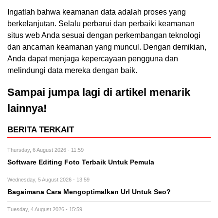
Ingatlah bahwa keamanan data adalah proses yang
berkelanjutan. Selalu perbarui dan perbaiki keamanan
situs web Anda sesuai dengan perkembangan teknologi
dan ancaman keamanan yang muncul. Dengan demikian,
Anda dapat menjaga kepercayaan pengguna dan
melindungi data mereka dengan baik.
Sampai jumpa lagi di artikel menarik
lainnya!
BERITA TERKAIT
Thursday, 6 August 2026 - 11:59
Software Editing Foto Terbaik Untuk Pemula
Wednesday, 5 August 2026 - 13:59
Bagaimana Cara Mengoptimalkan Url Untuk Seo?
Tuesday, 4 August 2026 - 15:59