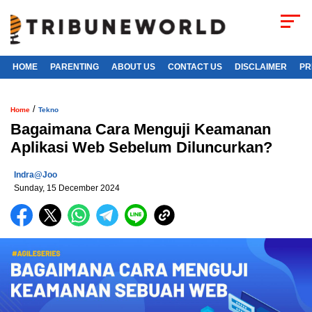
HOME
PARENTING
ABOUT US
CONTACT US
DISCLAIMER
PR
/
Home
Tekno
Bagaimana Cara Menguji Keamanan
Aplikasi Web Sebelum Diluncurkan?
Indra@joo
Sunday, 15 December 2024