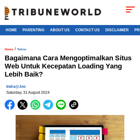
HOME
PARENTING
ABOUT US
CONTACT US
DISCLAIMER
PR
/
Home
Tekno
Bagaimana Cara Mengoptimalkan Situs
Web Untuk Kecepatan Loading Yang
Lebih Baik?
Indra@joo
Saturday, 31 August 2024