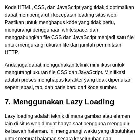
Kode HTML, CSS, dan JavaScript yang tidak dioptimalkan
dapat mempengaruhi kecepatan loading situs web.
Pastikan untuk menghapus kode yang tidak perlu,
mengurangi penggunaan whitespace, dan
menggabungkan file CSS dan JavaScript menjadi satu file
untuk mengurangi ukuran file dan jumlah permintaan
HTTP.
Anda juga dapat menggunakan teknik minifikasi untuk
mengurangi ukuran file CSS dan JavaScript. Minifikasi
adalah proses menghapus karakter yang tidak diperlukan
seperti spasi, tab, dan baris baru dari kode sumber.
7. Menggunakan Lazy Loading
Lazy loading adalah teknik di mana gambar atau elemen
lain di situs web dimuat hanya saat pengguna menggulir
ke bawah halaman. Ini mengurangi waktu yang dibutuhkan
untuk memuat halaman secara keseluruhan dan