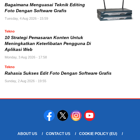
Bagaimana Menguasai Teknik Editing
Foto Dengan Software Grafis
Tuesday, 4 Aug 2026 - 15:59
Tekno
10 Strategi Pemasaran Konten Untuk
Meningkatkan Keterlibatan Pengguna Di
Aplikasi Web
Monday, 3 Aug 2026 - 17:58
Tekno
Rahasia Sukses Edit Foto Dengan Software Grafis
Sunday, 2 Aug 2026 - 19:55
ABOUT US
CONTACT US
COOKIE POLICY (EU)