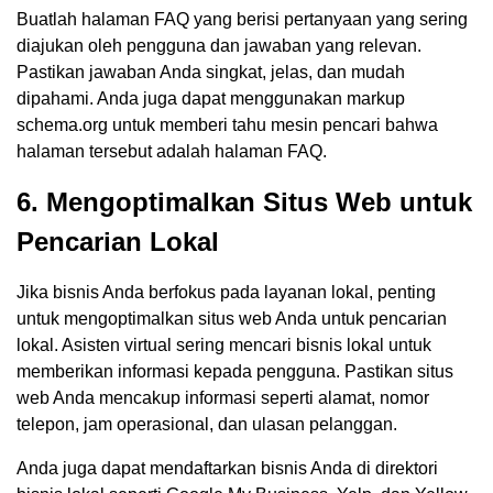
Buatlah halaman FAQ yang berisi pertanyaan yang sering
diajukan oleh pengguna dan jawaban yang relevan.
Pastikan jawaban Anda singkat, jelas, dan mudah
dipahami. Anda juga dapat menggunakan markup
schema.org untuk memberi tahu mesin pencari bahwa
halaman tersebut adalah halaman FAQ.
6. Mengoptimalkan Situs Web untuk
Pencarian Lokal
Jika bisnis Anda berfokus pada layanan lokal, penting
untuk mengoptimalkan situs web Anda untuk pencarian
lokal. Asisten virtual sering mencari bisnis lokal untuk
memberikan informasi kepada pengguna. Pastikan situs
web Anda mencakup informasi seperti alamat, nomor
telepon, jam operasional, dan ulasan pelanggan.
Anda juga dapat mendaftarkan bisnis Anda di direktori