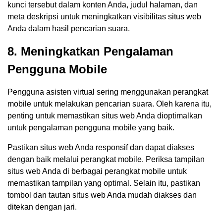
kunci tersebut dalam konten Anda, judul halaman, dan
meta deskripsi untuk meningkatkan visibilitas situs web
Anda dalam hasil pencarian suara.
8. Meningkatkan Pengalaman
Pengguna Mobile
Pengguna asisten virtual sering menggunakan perangkat
mobile untuk melakukan pencarian suara. Oleh karena itu,
penting untuk memastikan situs web Anda dioptimalkan
untuk pengalaman pengguna mobile yang baik.
Pastikan situs web Anda responsif dan dapat diakses
dengan baik melalui perangkat mobile. Periksa tampilan
situs web Anda di berbagai perangkat mobile untuk
memastikan tampilan yang optimal. Selain itu, pastikan
tombol dan tautan situs web Anda mudah diakses dan
ditekan dengan jari.