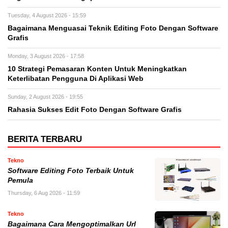
Tuesday, 4 August 2026 - 15:59
Bagaimana Menguasai Teknik Editing Foto Dengan Software
Grafis
Monday, 3 August 2026 - 17:58
10 Strategi Pemasaran Konten Untuk Meningkatkan
Keterlibatan Pengguna Di Aplikasi Web
Sunday, 2 August 2026 - 19:55
Rahasia Sukses Edit Foto Dengan Software Grafis
BERITA TERBARU
Tekno
Software Editing Foto Terbaik Untuk
Pemula
Thursday, 6 Aug 2026 - 11:59
Tekno
Bagaimana Cara Mengoptimalkan Url