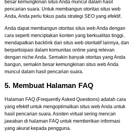
besar kemungkinan situs Anda muncul dalam hasil
pencarian suara. Untuk membangun otoritas situs web
Anda, Anda perlu fokus pada strategi SEO yang efektif.
Anda dapat membangun otoritas situs web Anda dengan
cara seperti menciptakan konten yang berkualitas tinggi,
mendapatkan backlink dari situs web otoritatif lainnya, dan
berpartisipasi dalam komunitas online yang relevan
dengan niche Anda. Semakin banyak otoritas yang Anda
bangun, semakin besar kemungkinan situs web Anda
muncul dalam hasil pencarian suara.
5. Membuat Halaman FAQ
Halaman FAQ (Frequently Asked Questions) adalah cara
yang efektif untuk mengoptimalkan situs web Anda untuk
hasil pencarian suara. Asisten virtual sering mencari
jawaban di halaman FAQ untuk memberikan informasi
yang akurat kepada pengguna.