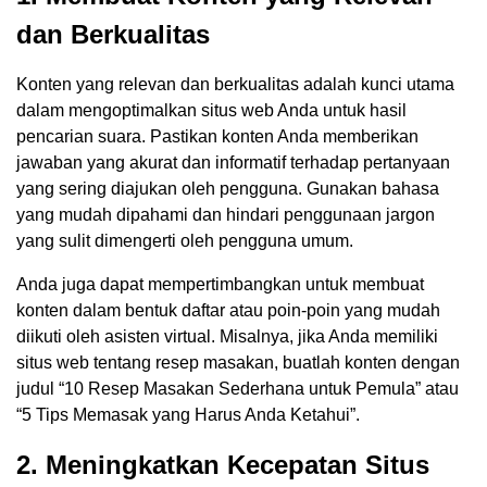
dan Berkualitas
Konten yang relevan dan berkualitas adalah kunci utama
dalam mengoptimalkan situs web Anda untuk hasil
pencarian suara. Pastikan konten Anda memberikan
jawaban yang akurat dan informatif terhadap pertanyaan
yang sering diajukan oleh pengguna. Gunakan bahasa
yang mudah dipahami dan hindari penggunaan jargon
yang sulit dimengerti oleh pengguna umum.
Anda juga dapat mempertimbangkan untuk membuat
konten dalam bentuk daftar atau poin-poin yang mudah
diikuti oleh asisten virtual. Misalnya, jika Anda memiliki
situs web tentang resep masakan, buatlah konten dengan
judul “10 Resep Masakan Sederhana untuk Pemula” atau
“5 Tips Memasak yang Harus Anda Ketahui”.
2. Meningkatkan Kecepatan Situs