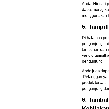
Anda. Hindari p
dapat merugika
menggunakan k
5. Tampil
Di halaman prod
pengunjung. In
tambahan dan m
yang ditampilk
pengunjung.
Anda juga dapa
“Pelanggan yan
produk terkait
pengunjung da
6. Tamba
Kebijaka