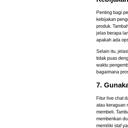
Penting bagi p
kebijakan pen
produk. Tambah
jelas berapa l
apakah ada ops
Selain itu, jel
tidak puas den
waktu pengemba
bagaimana pros
7. Gunaka
Fitur live cha
atau keraguan 
membeli. Tambah
memberikan du
memiliki staf 