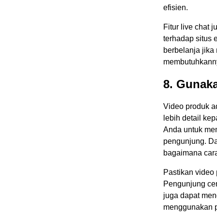
efisien.
Fitur live cha
terhadap situs
berbelanja jik
membutuhkann
8. Gunak
Video produk a
lebih detail k
Anda untuk mem
pengunjung. Dal
bagaimana car
Pastikan video 
Pengunjung cen
juga dapat men
menggunakan p