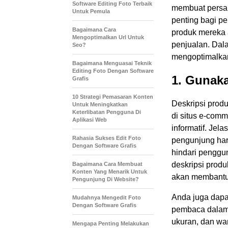
Software Editing Foto Terbaik
membuat persai
Untuk Pemula
penting bagi p
Bagaimana Cara
produk mereka 
Mengoptimalkan Url Untuk
penjualan. Dal
Seo?
mengoptimalkan
Bagaimana Menguasai Teknik
Editing Foto Dengan Software
1. Gunak
Grafis
10 Strategi Pemasaran Konten
Deskripsi prod
Untuk Meningkatkan
Keterlibatan Pengguna Di
di situs e-comm
Aplikasi Web
informatif. Jel
Rahasia Sukses Edit Foto
pengunjung ha
Dengan Software Grafis
hindari penggun
deskripsi produ
Bagaimana Cara Membuat
Konten Yang Menarik Untuk
akan membantu
Pengunjung Di Website?
Anda juga dapa
Mudahnya Mengedit Foto
Dengan Software Grafis
pembaca dalam 
ukuran, dan war
Mengapa Penting Melakukan