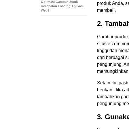
Optimasi Gambar Untuk
produk Anda, s
Kecepatan Loading Aplikasi
membeli.
Web?
2. Tamba
Gambar produk 
situs e-commer
tinggi dan men
dari berbagai 
pengunjung. An
memungkinkan p
Selain itu, pa
berikan. Jika a
tambahkan gamb
pengunjung mem
3. Gunak