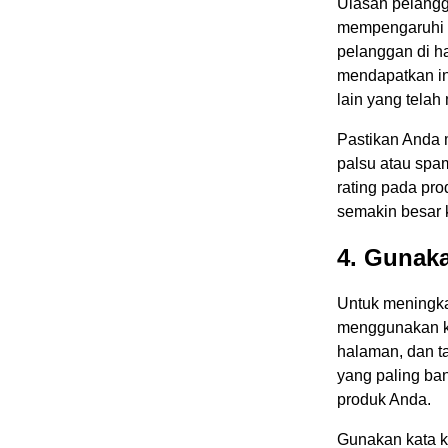
Ulasan pelangg
mempengaruhi k
pelanggan di h
mendapatkan in
lain yang tela
Pastikan Anda 
palsu atau spa
rating pada pr
semakin besar 
4. Gunak
Untuk meningka
menggunakan ka
halaman, dan ta
yang paling ban
produk Anda.
Gunakan kata k