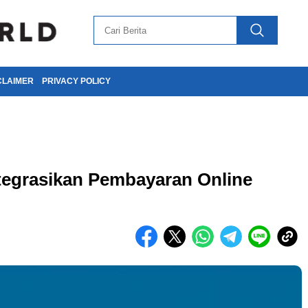
CLAIMER
PRIVACY POLICY
egrasikan Pembayaran Online