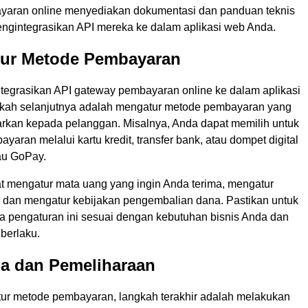
yaran online menyediakan dokumentasi dan panduan teknis
engintegrasikan API mereka ke dalam aplikasi web Anda.
tur Metode Pembayaran
tegrasikan API gateway pembayaran online ke dalam aplikasi
kah selanjutnya adalah mengatur metode pembayaran yang
arkan kepada pelanggan. Misalnya, Anda dapat memilih untuk
aran melalui kartu kredit, transfer bank, atau dompet digital
au GoPay.
t mengatur mata uang yang ingin Anda terima, mengatur
i, dan mengatur kebijakan pengembalian dana. Pastikan untuk
 pengaturan ini sesuai dengan kebutuhan bisnis Anda dan
berlaku.
ba dan Pemeliharaan
ur metode pembayaran, langkah terakhir adalah melakukan