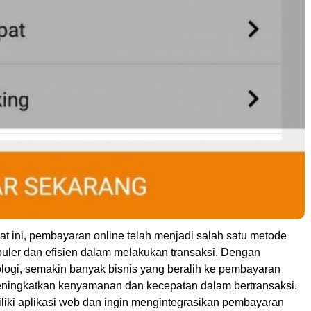
saat ini, pembayaran online telah menjadi salah satu metode
puler dan efisien dalam melakukan transaksi. Dengan
logi, semakin banyak bisnis yang beralih ke pembayaran
eningkatkan kenyamanan dan kecepatan dalam bertransaksi.
liki aplikasi web dan ingin mengintegrasikan pembayaran