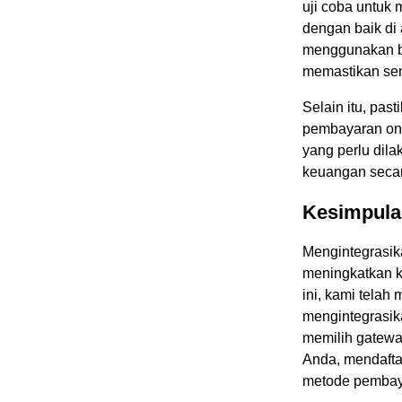
uji coba untuk
dengan baik di 
menggunakan b
memastikan sem
Selain itu, pas
pembayaran onl
yang perlu dil
keuangan secara
Kesimpula
Mengintegrasik
meningkatkan k
ini, kami tela
mengintegrasik
memilih gatewa
Anda, mendafta
metode pembaya