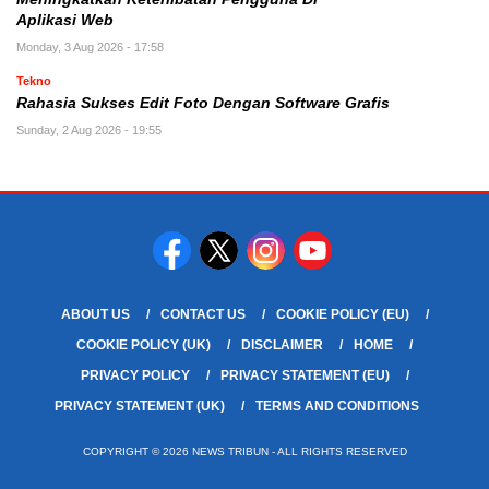
Aplikasi Web
Monday, 3 Aug 2026 - 17:58
Tekno
Rahasia Sukses Edit Foto Dengan Software Grafis
Sunday, 2 Aug 2026 - 19:55
ABOUT US
CONTACT US
COOKIE POLICY (EU)
COOKIE POLICY (UK)
DISCLAIMER
HOME
PRIVACY POLICY
PRIVACY STATEMENT (EU)
PRIVACY STATEMENT (UK)
TERMS AND CONDITIONS
COPYRIGHT © 2026 NEWS TRIBUN - ALL RIGHTS RESERVED