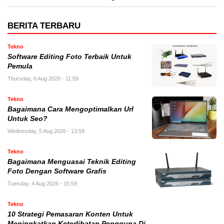
BERITA TERBARU
Tekno
Software Editing Foto Terbaik Untuk
Pemula
Thursday, 6 Aug 2026 - 11:59
Tekno
Bagaimana Cara Mengoptimalkan Url
Untuk Seo?
Wednesday, 5 Aug 2026 - 13:59
Tekno
Bagaimana Menguasai Teknik Editing
Foto Dengan Software Grafis
Tuesday, 4 Aug 2026 - 15:59
Tekno
10 Strategi Pemasaran Konten Untuk
Meningkatkan Keterlibatan Pengguna Di