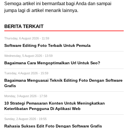
Semoga artikel ini bermanfaat bagi Anda dan sampai
jumpa lagi di artikel menarik lainnya.
BERITA TERKAIT
Thursday, 6 August 2026 - 11:59
Software Editing Foto Terbaik Untuk Pemula
Wednesday, 5 August 2026 - 13:59
Bagaimana Cara Mengoptimalkan Url Untuk Seo?
Tuesday, 4 August 2026 - 15:59
Bagaimana Menguasai Teknik Editing Foto Dengan Software
Grafis
Monday, 3 August 2026 - 17:58
10 Strategi Pemasaran Konten Untuk Meningkatkan
Keterlibatan Pengguna Di Aplikasi Web
Sunday, 2 August 2026 - 19:55
Rahasia Sukses Edit Foto Dengan Software Grafis