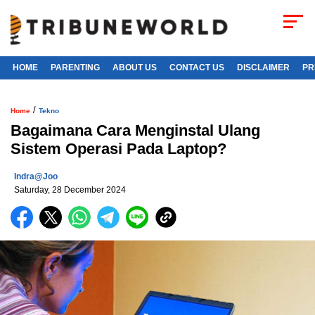
HOME
PARENTING
ABOUT US
CONTACT US
DISCLAIMER
PR
/
Home
Tekno
Bagaimana Cara Menginstal Ulang
Sistem Operasi Pada Laptop?
Indra@joo
Saturday, 28 December 2024