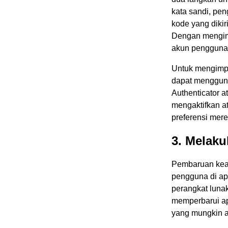
kata sandi, pe
kode yang diki
Dengan mengimpl
akun pengguna d
Untuk mengimpl
dapat mengguna
Authenticator a
mengaktifkan at
preferensi mere
3. Melak
Pembaruan keam
pengguna di apl
perangkat luna
memperbarui ap
yang mungkin 