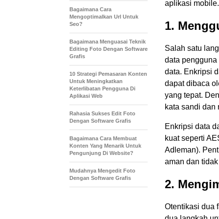
aplikasi mobile.
Bagaimana Cara
Mengoptimalkan Url Untuk
1. Mengg
Seo?
Bagaimana Menguasai Teknik
Salah satu lan
Editing Foto Dengan Software
Grafis
data pengguna 
data. Enkripsi
10 Strategi Pemasaran Konten
Untuk Meningkatkan
dapat dibaca o
Keterlibatan Pengguna Di
yang tepat. Den
Aplikasi Web
kata sandi dan 
Rahasia Sukses Edit Foto
Dengan Software Grafis
Enkripsi data 
kuat seperti A
Bagaimana Cara Membuat
Konten Yang Menarik Untuk
Adleman). Pent
Pengunjung Di Website?
aman dan tidak
Mudahnya Mengedit Foto
Dengan Software Grafis
2. Mengim
Otentikasi dua
dua langkah un