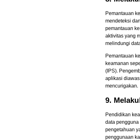
Pemantauan kea
mendeteksi da
pemantauan kea
aktivitas yang
melindungi dat
Pemantauan ke
keamanan sepert
(IPS). Pengemb
aplikasi diawas
mencurigakan.
9. Melak
Pendidikan ke
data pengguna d
pengetahuan ya
penggunaan kat