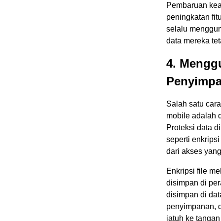
Pembaruan kea
peningkatan fi
selalu menggun
data mereka tet
4. Mengg
Penyimp
Salah satu car
mobile adalah 
Proteksi data 
seperti enkrips
dari akses yang
Enkripsi file m
disimpan di pe
disimpan di da
penyimpanan, d
jatuh ke tangan