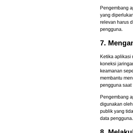
Pengembang apl
yang diperlukan
relevan harus d
pengguna.
7. Menga
Ketika aplikasi
koneksi jaring
keamanan seper
membantu menc
pengguna saat t
Pengembang apl
digunakan oleh
publik yang tid
data pengguna.
8. Melak