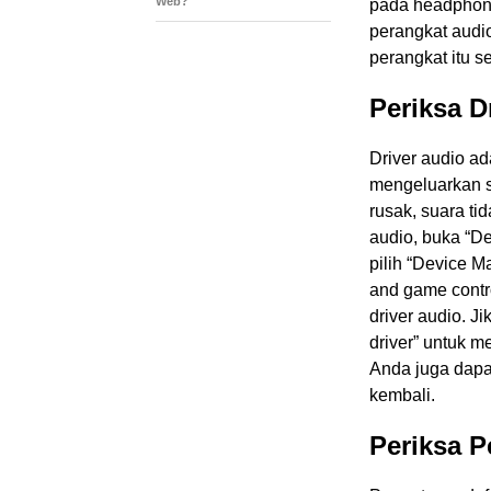
Web?
pada headphone 
perangkat audi
perangkat itu s
Periksa D
Driver audio a
mengeluarkan su
rusak, suara ti
audio, buka “D
pilih “Device M
and game contro
driver audio. Ji
driver” untuk m
Anda juga dapa
kembali.
Periksa P