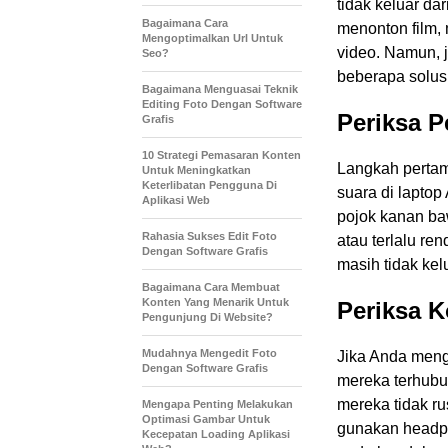
tidak keluar da
Bagaimana Cara
menonton film,
Mengoptimalkan Url Untuk
video. Namun, j
Seo?
beberapa solus
Bagaimana Menguasai Teknik
Editing Foto Dengan Software
Periksa P
Grafis
10 Strategi Pemasaran Konten
Langkah pertam
Untuk Meningkatkan
Keterlibatan Pengguna Di
suara di lapto
Aplikasi Web
pojok kanan ba
Rahasia Sukses Edit Foto
atau terlalu re
Dengan Software Grafis
masih tidak kel
Bagaimana Cara Membuat
Konten Yang Menarik Untuk
Periksa 
Pengunjung Di Website?
Mudahnya Mengedit Foto
Jika Anda meng
Dengan Software Grafis
mereka terhubu
mereka tidak r
Mengapa Penting Melakukan
Optimasi Gambar Untuk
gunakan headp
Kecepatan Loading Aplikasi