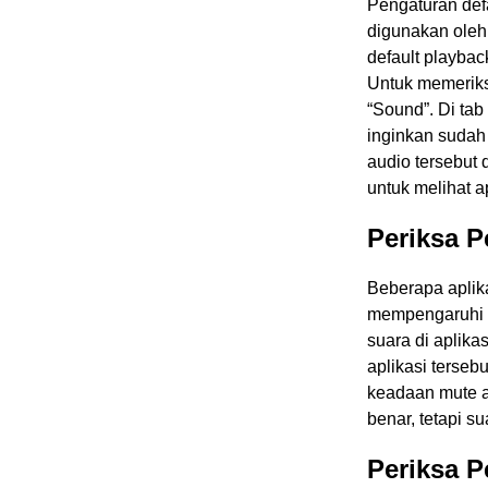
Pengaturan def
digunakan oleh
default playbac
Untuk memeriksa
“Sound”. Di tab
inginkan sudah 
audio tersebut d
untuk melihat 
Periksa P
Beberapa aplika
mempengaruhi s
suara di aplik
aplikasi terseb
keadaan mute at
benar, tetapi s
Periksa P