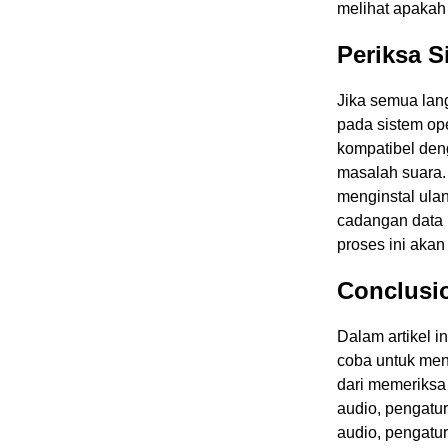
melihat apakah
Periksa S
Jika semua lan
pada sistem ope
kompatibel den
masalah suara.
menginstal ulan
cadangan data 
proses ini aka
Conclusi
Dalam artikel 
coba untuk men
dari memeriksa
audio, pengatur
audio, pengatur