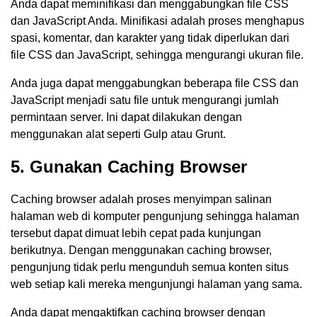
Anda dapat meminifikasi dan menggabungkan file CSS
dan JavaScript Anda. Minifikasi adalah proses menghapus
spasi, komentar, dan karakter yang tidak diperlukan dari
file CSS dan JavaScript, sehingga mengurangi ukuran file.
Anda juga dapat menggabungkan beberapa file CSS dan
JavaScript menjadi satu file untuk mengurangi jumlah
permintaan server. Ini dapat dilakukan dengan
menggunakan alat seperti Gulp atau Grunt.
5. Gunakan Caching Browser
Caching browser adalah proses menyimpan salinan
halaman web di komputer pengunjung sehingga halaman
tersebut dapat dimuat lebih cepat pada kunjungan
berikutnya. Dengan menggunakan caching browser,
pengunjung tidak perlu mengunduh semua konten situs
web setiap kali mereka mengunjungi halaman yang sama.
Anda dapat mengaktifkan caching browser dengan