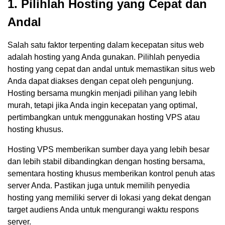
1. Pilihlah Hosting yang Cepat dan
Andal
Salah satu faktor terpenting dalam kecepatan situs web
adalah hosting yang Anda gunakan. Pilihlah penyedia
hosting yang cepat dan andal untuk memastikan situs web
Anda dapat diakses dengan cepat oleh pengunjung.
Hosting bersama mungkin menjadi pilihan yang lebih
murah, tetapi jika Anda ingin kecepatan yang optimal,
pertimbangkan untuk menggunakan hosting VPS atau
hosting khusus.
Hosting VPS memberikan sumber daya yang lebih besar
dan lebih stabil dibandingkan dengan hosting bersama,
sementara hosting khusus memberikan kontrol penuh atas
server Anda. Pastikan juga untuk memilih penyedia
hosting yang memiliki server di lokasi yang dekat dengan
target audiens Anda untuk mengurangi waktu respons
server.