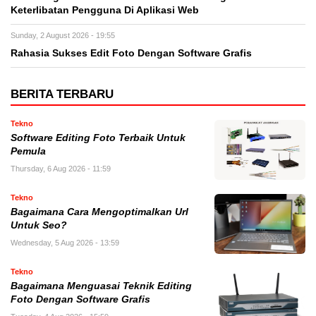
Keterlibatan Pengguna Di Aplikasi Web
Sunday, 2 August 2026 - 19:55
Rahasia Sukses Edit Foto Dengan Software Grafis
BERITA TERBARU
Tekno
Software Editing Foto Terbaik Untuk
Pemula
Thursday, 6 Aug 2026 - 11:59
Tekno
Bagaimana Cara Mengoptimalkan Url
Untuk Seo?
Wednesday, 5 Aug 2026 - 13:59
Tekno
Bagaimana Menguasai Teknik Editing
Foto Dengan Software Grafis