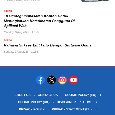
Tuesday, 4 Aug 2026 - 15:59
Tekno
10 Strategi Pemasaran Konten Untuk
Meningkatkan Keterlibatan Pengguna Di
Aplikasi Web
Monday, 3 Aug 2026 - 17:58
Tekno
Rahasia Sukses Edit Foto Dengan Software Grafis
Sunday, 2 Aug 2026 - 19:55
ABOUT US
CONTACT US
COOKIE POLICY (EU)
COOKIE POLICY (UK)
DISCLAIMER
HOME
PRIVACY POLICY
PRIVACY STATEMENT (EU)