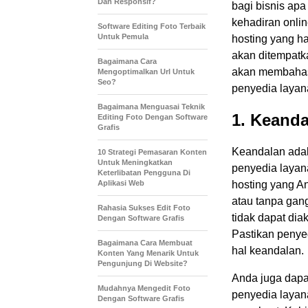
Dan Responsif?
bagi bisnis ap
kehadiran onli
Software Editing Foto Terbaik
Untuk Pemula
hosting yang h
akan ditempatka
Bagaimana Cara
akan membahas 
Mengoptimalkan Url Untuk
Seo?
penyedia layana
Bagaimana Menguasai Teknik
1. Keanda
Editing Foto Dengan Software
Grafis
Keandalan adal
10 Strategi Pemasaran Konten
Untuk Meningkatkan
penyedia layan
Keterlibatan Pengguna Di
Aplikasi Web
hosting yang An
atau tanpa gan
Rahasia Sukses Edit Foto
tidak dapat di
Dengan Software Grafis
Pastikan penyed
Bagaimana Cara Membuat
hal keandalan.
Konten Yang Menarik Untuk
Pengunjung Di Website?
Anda juga dapa
Mudahnya Mengedit Foto
penyedia layan
Dengan Software Grafis