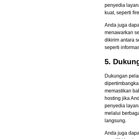
penyedia layan
kuat, seperti f
Anda juga dapa
menawarkan sert
dikirim antara 
seperti informas
5. Dukun
Dukungan pelan
dipertimbangkan
memastikan ba
hosting jika A
penyedia layan
melalui berbaga
langsung.
Anda juga dapa