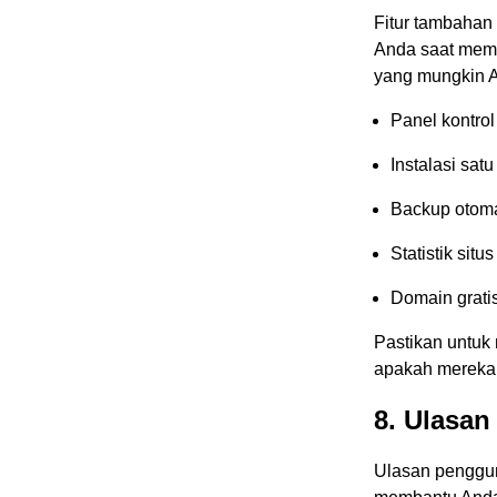
Fitur tambahan
Anda saat memi
yang mungkin A
Panel kontro
Instalasi sat
Backup otoma
Statistik situ
Domain grati
Pastikan untuk
apakah mereka 
8. Ulasa
Ulasan penggun