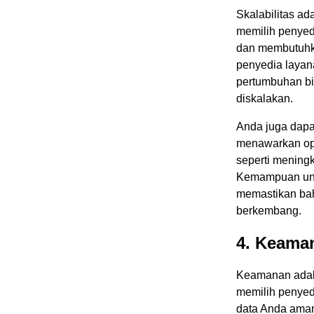
Skalabilitas ad
memilih penyed
dan membutuhka
penyedia laya
pertumbuhan bi
diskalakan.
Anda juga dapa
menawarkan op
seperti mening
Kemampuan unt
memastikan bah
berkembang.
4. Keama
Keamanan adala
memilih penyed
data Anda aman