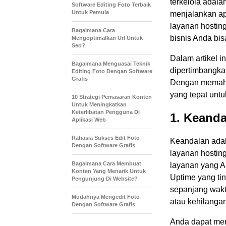
terkelola adal
Software Editing Foto Terbaik
Untuk Pemula
menjalankan ap
layanan hosting
Bagaimana Cara
bisnis Anda bi
Mengoptimalkan Url Untuk
Seo?
Dalam artikel i
Bagaimana Menguasai Teknik
dipertimbangkan
Editing Foto Dengan Software
Grafis
Dengan memaham
yang tepat untu
10 Strategi Pemasaran Konten
Untuk Meningkatkan
Keterlibatan Pengguna Di
1. Keanda
Aplikasi Web
Rahasia Sukses Edit Foto
Keandalan adal
Dengan Software Grafis
layanan hostin
Bagaimana Cara Membuat
layanan yang An
Konten Yang Menarik Untuk
Uptime yang tin
Pengunjung Di Website?
sepanjang wakt
Mudahnya Mengedit Foto
atau kehilangan
Dengan Software Grafis
Anda dapat mem