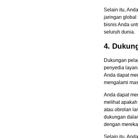
Selain itu, An
jaringan globa
bisnis Anda unt
seluruh dunia.
4. Dukun
Dukungan pelan
penyedia layan
Anda dapat me
mengalami masa
Anda dapat me
melihat apakah
atau obrolan l
dukungan dalam
dengan mereka
Selain itu, And