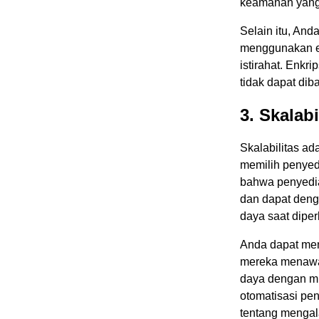
keamanan yang 
Selain itu, An
menggunakan enk
istirahat. Enkr
tidak dapat dib
3. Skalabi
Skalabilitas ad
memilih penyedi
bahwa penyedi
dan dapat den
daya saat diper
Anda dapat mem
mereka menawa
daya dengan m
otomatisasi pen
tentang mengal