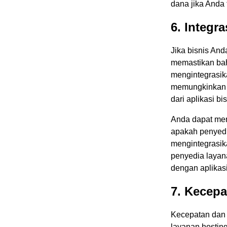
dana jika Anda
6. Integr
Jika bisnis And
memastikan bah
mengintegrasika
memungkinkan 
dari aplikasi b
Anda dapat mem
apakah penyedi
mengintegrasik
penyedia layan
dengan aplikasi
7. Kecepa
Kecepatan dan 
layanan hosting