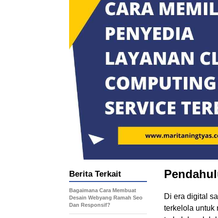
Pendahul
Berita Terkait
Bagaimana Cara Membuat
Di era digital s
Desain Webyang Ramah Seo
Dan Responsif?
terkelola untu