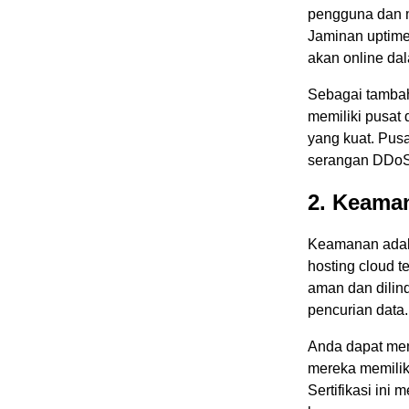
pengguna dan m
Jaminan uptime
akan online dal
Sebagai tambah
memiliki pusat
yang kuat. Pusa
serangan DDoS
2. Keama
Keamanan adala
hosting cloud t
aman dan dilin
pencurian data.
Anda dapat me
mereka memilik
Sertifikasi in