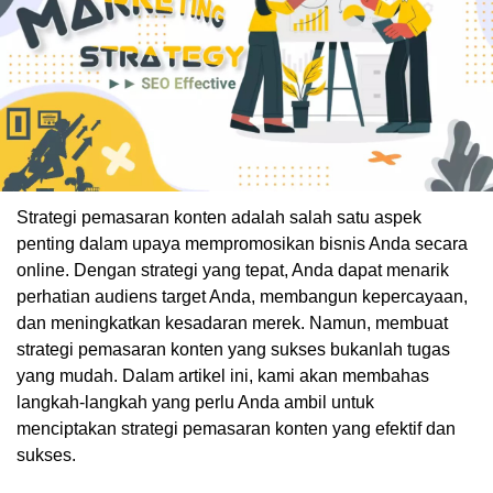
Strategi pemasaran konten adalah salah satu aspek
penting dalam upaya mempromosikan bisnis Anda secara
online. Dengan strategi yang tepat, Anda dapat menarik
perhatian audiens target Anda, membangun kepercayaan,
dan meningkatkan kesadaran merek. Namun, membuat
strategi pemasaran konten yang sukses bukanlah tugas
yang mudah. Dalam artikel ini, kami akan membahas
langkah-langkah yang perlu Anda ambil untuk
menciptakan strategi pemasaran konten yang efektif dan
sukses.