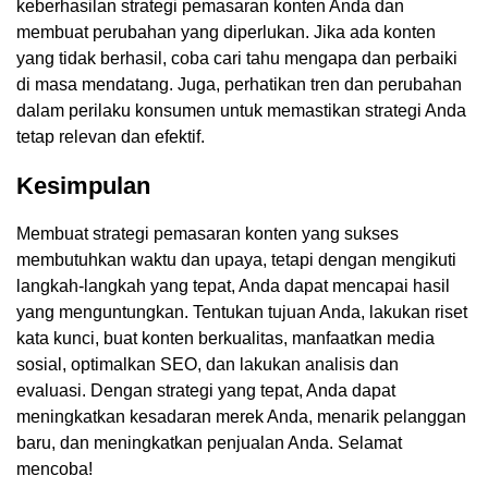
keberhasilan strategi pemasaran konten Anda dan
membuat perubahan yang diperlukan. Jika ada konten
yang tidak berhasil, coba cari tahu mengapa dan perbaiki
di masa mendatang. Juga, perhatikan tren dan perubahan
dalam perilaku konsumen untuk memastikan strategi Anda
tetap relevan dan efektif.
Kesimpulan
Membuat strategi pemasaran konten yang sukses
membutuhkan waktu dan upaya, tetapi dengan mengikuti
langkah-langkah yang tepat, Anda dapat mencapai hasil
yang menguntungkan. Tentukan tujuan Anda, lakukan riset
kata kunci, buat konten berkualitas, manfaatkan media
sosial, optimalkan SEO, dan lakukan analisis dan
evaluasi. Dengan strategi yang tepat, Anda dapat
meningkatkan kesadaran merek Anda, menarik pelanggan
baru, dan meningkatkan penjualan Anda. Selamat
mencoba!