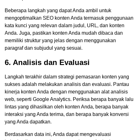
Beberapa langkah yang dapat Anda ambil untuk
mengoptimalkan SEO konten Anda termasuk penggunaan
kata kunci yang relevan dalam judul, URL, dan konten
Anda. Juga, pastikan konten Anda mudah dibaca dan
memiliki struktur yang jelas dengan menggunakan
paragraf dan subjudul yang sesuai.
6. Analisis dan Evaluasi
Langkah terakhir dalam strategi pemasaran konten yang
sukses adalah melakukan analisis dan evaluasi. Pantau
kinerja konten Anda dengan menggunakan alat analisis
web, seperti Google Analytics. Periksa berapa banyak lalu
lintas yang dihasilkan oleh konten Anda, berapa banyak
interaksi yang Anda terima, dan berapa banyak konversi
yang Anda dapatkan.
Berdasarkan data ini, Anda dapat mengevaluasi